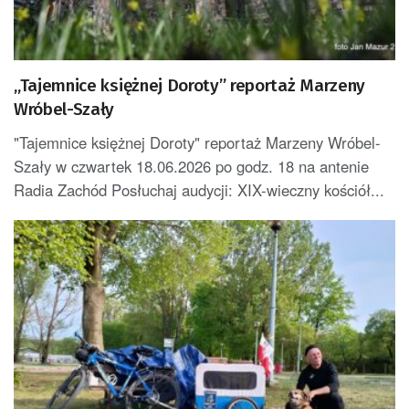
„Tajemnice księżnej Doroty” reportaż Marzeny
Wróbel-Szały
"Tajemnice księżnej Doroty" reportaż Marzeny Wróbel-
Szały w czwartek 18.06.2026 po godz. 18 na antenie
Radia Zachód Posłuchaj audycji: XIX-wieczny kościół...