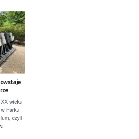
 powstaje
órze
 XX wieku
 w Parku
ium, czyli
w.