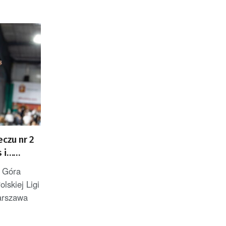
eczu nr 2
 i…
a Góra
olskiej Ligi
Warszawa