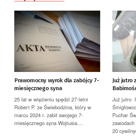
Prawomocny wyrok dla zabójcy 7-
Już jutr
miesięcznego syna
Babimośc
25 lat w więzieniu spędzi 27-letni
Już jutro 
Robert P. ze Świebodzina, który w
Śmigłowc
marcu 2024 r. zabił swojego 7-
Puchar Św
miesięcznego syna Wojtusia....
zawodach 
20 cywilny