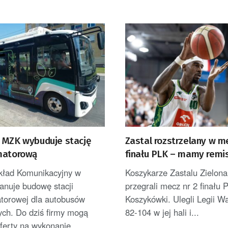
 MZK wybuduje stację
Zastal rozstrzelany w m
matorową
finału PLK – mamy remis
mecze w CRS-ie
akład Komunikacyjny w
Koszykarze Zastalu Zielon
anuje budowę stacji
przegrali mecz nr 2 finału P
atorowej dla autobusów
Koszykówki. Ulegli Legii 
ych. Do dziś firmy mogą
82-104 w jej hali i...
ferty na wykonanie...