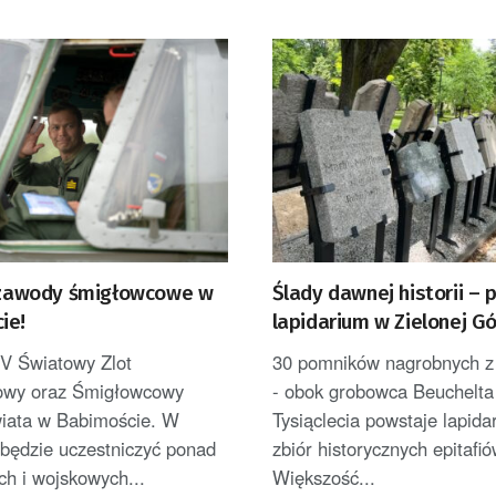
o zawody śmigłowcowe w
Ślady dawnej historii –
ie!
lapidarium w Zielonej G
IV Światowy Zlot
30 pomników nagrobnych z
owy oraz Śmigłowcowy
- obok grobowca Beuchelta
iata w Babimoście. W
Tysiąclecia powstaje lapidar
będzie uczestniczyć ponad
zbiór historycznych epitafió
ch i wojskowych...
Większość...