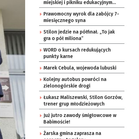
miejskiej i pikniku edukacyjnym
[ZDJĘCIA]
Prawomocny wyrok dla zabójcy 7-
miesięcznego syna
Stilon jedzie na półfinał. „To jak
gra o pół miliona”
WORD o kursach redukujących
punkty karne
Marek Cebula, wojewoda lubuski
Kolejny autobus powróci na
zielonogórskie drogi
Łukasz Maliszewski, Stilon Gorzów,
trener grup młodzieżowych
Już jutro zawody śmigłowcowe w
Babimoście!
Żarska gmina zaprasza na