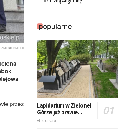
coroczną Angelanę
popularne
zko/lubuskie.pl)
ielona
 obok
olejowa
twie przez
Lapidarium w Zielonej
Górze już prawie
gotowe
0 UDOST.