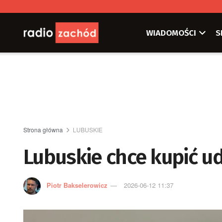
WIADOMOŚCI
S
Strona główna
LUBUSKIE
Lubuskie chce kupić ud
Piotr Bakselerowicz
2026-06-12 11:37