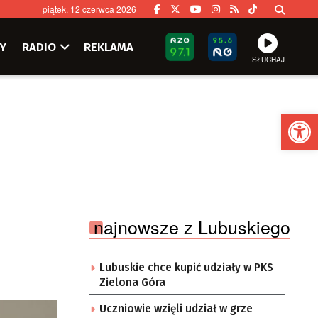
piątek, 12 czerwca 2026
Y
RADIO
REKLAMA
SŁUCHAJ
Ot
najnowsze z Lubuskiego
Lubuskie chce kupić udziały w PKS
Zielona Góra
Uczniowie wzięli udział w grze