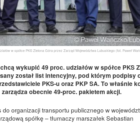
 udziałów w spółce PKS Zielona Góra przez Zarząd Województwa Lubuskiego (fot. Paweł Wańc
chcą wykupić 49 proc. udziałów w spółce PKS Z
sany został list intencyjny, pod którym podpisy
rzedstawiciele PKS-u oraz PKP SA. To właśnie k
zarządza obecnie 49-proc. pakietem akcji.
as do organizacji transportu publicznego w wojewódz
orządową spółkę – tłumaczy marszałek Sebastian