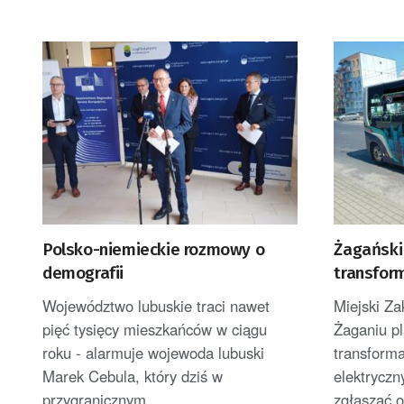
Polsko-niemieckie rozmowy o
Żagański
demografii
transfor
Województwo lubuskie traci nawet
Miejski Z
pięć tysięcy mieszkańców w ciągu
Żaganiu pl
roku - alarmuje wojewoda lubuski
transform
Marek Cebula, który dziś w
elektryczn
przygranicznym...
zgłaszać o