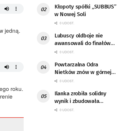
Kłopoty spółki „SUBBUS”
w Nowej Soli
0 UDOST.
w jedną.
Lubuscy oldboje nie
awansowali do finałów
Mistrzostw Polski
0 UDOST.
Powtarzalna Odra
Nietków znów w górnej
połowie IV ligi
0 UDOST.
ego roku.
Ilanka zrobiła solidny
renie
wynik i zbudowała
młodzież
0 UDOST.