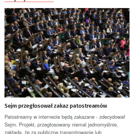
Sejm przegłosował zakaz patostreamów
Patostreamy w internecie będą zakazane - zdecydował
Sejm. Projekt, przegłosowany niemal jednomyślnie,
zakłada, że za publiczne transmitowanie lub