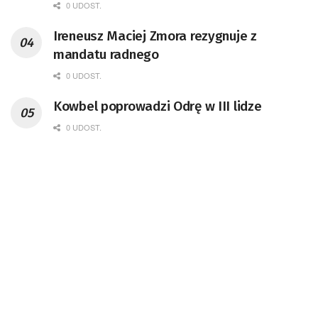
0 UDOST.
Ireneusz Maciej Zmora rezygnuje z
mandatu radnego
0 UDOST.
Kowbel poprowadzi Odrę w III lidze
0 UDOST.