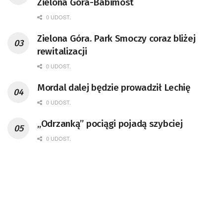
Zielona Góra-Babimost
0 UDOST.
Zielona Góra. Park Smoczy coraz bliżej
rewitalizacji
0 UDOST.
Mordal dalej będzie prowadził Lechię
0 UDOST.
„Odrzanką” pociągi pojadą szybciej
0 UDOST.