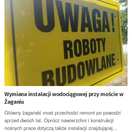
Wymiana instalacji wodociągowej przy moście w
Żaganiu
Główny żagański most przechodzi remont po powodzi
sprzed dwóch lat. Oprócz nawierzchni i konstrukcji
nośnych prace dotyczą także instalacji znajdującej...