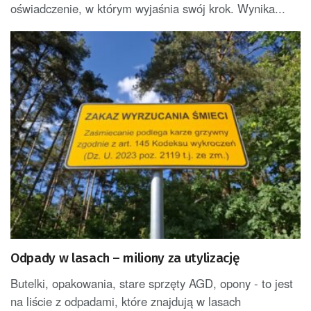
oświadczenie, w którym wyjaśnia swój krok. Wynika...
Odpady w lasach – miliony za utylizację
Butelki, opakowania, stare sprzęty AGD, opony - to jest
na liście z odpadami, które znajdują w lasach