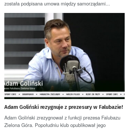
została podpisana umowa między samorządami...
Adam Goliński rezygnuje z prezesury w Falubazie!
Adam Goliński zrezygnował z funkcji prezesa Falubazu
Zielona Góra. Popołudniu klub opublikował jego