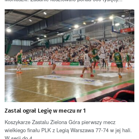
Zastal ograł Legię w meczu nr 1
Koszykarze Zastalu Zielona Góra pierwszy mecz
wielkiego finału PLK z Legią Warszawa 77-74 w jej hali.
W serii do 4...