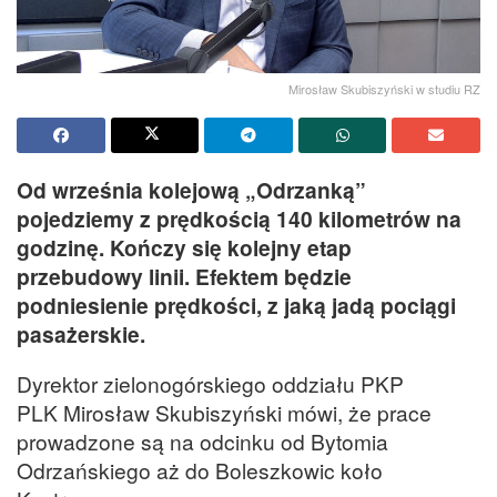
Mirosław Skubiszyński w studiu RZ
Od września kolejową „Odrzanką”
pojedziemy z prędkością 140 kilometrów na
godzinę. Kończy się kolejny etap
przebudowy linii. Efektem będzie
podniesienie prędkości, z jaką jadą pociągi
pasażerskie.
Dyrektor zielonogórskiego oddziału PKP
PLK Mirosław Skubiszyński mówi, że prace
prowadzone są na odcinku od Bytomia
Odrzańskiego aż do Boleszkowic koło