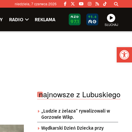
niedziela, 7 czerwca 2026
Y
RADIO
REKLAMA
SŁUCHAJ
Ot
najnowsze z Lubuskiego
„Ludzie z żelaza” rywalizowali w
Gorzowie Wlkp.
Wędkarski Dzień Dziecka przy