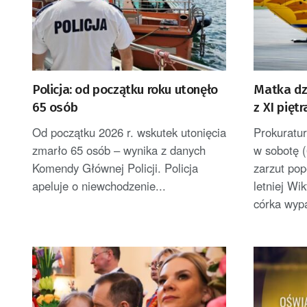
Policja: od początku roku utonęło
Matka dz
65 osób
z XI pięt
popełnie
Od początku 2026 r. wskutek utonięcia
Prokuratu
zmarło 65 osób – wynika z danych
w sobotę (
Komendy Głównej Policji. Policja
zarzut pop
apeluje o niewchodzenie...
letniej Wik
córka wypa