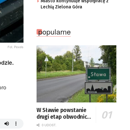
Miasto kontynuuje współpracę z
Lechią Zielona Góra
popularne
Fot. Pexels
dzie.
oro
W Sławie powstanie
drugi etap obwodnicy
z drogami do miasta
0 UDOST.