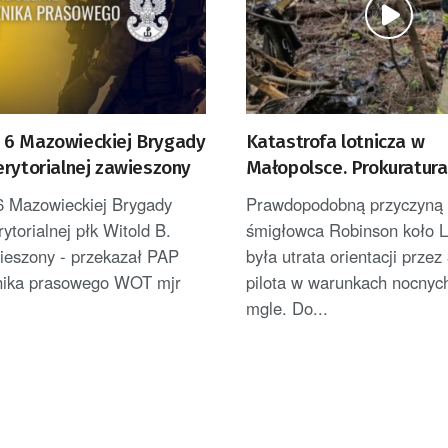
6 Mazowieckiej Brygady
Katastrofa lotnicza w
erytorialnej zawieszony
Małopolsce. Prokuratur
nowe informacje
 Mazowieckiej Brygady
Prawdopodobną przyczyną k
ytorialnej płk Witold B.
śmigłowca Robinson koło 
wieszony - przekazał PAP
była utrata orientacji przez
znika prasowego WOT mjr
pilota w warunkach nocnych
mgle. Do...