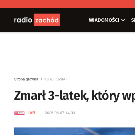
WIADOMOŚCI
S
Strona główna
KRAJ I ŚWIAT
Zmarł 3-latek, który 
IAR
2026-06-07 14:33