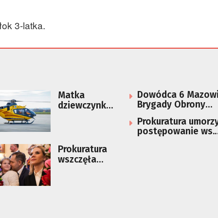
ok 3-latka.
Dowódca 6 Mazowi
Matka
Brygady Obrony
dziewczynki,
Terytorialnej zawi
która spadła
Prokuratura umorz
z XI piętra,
postępowanie ws.
usłyszała
wygenerowania prz
zarzut
Prokuratura
zdjęć nagiej dziew
popełnienia
wszczęła
przestępstw
dwa
a
postępowani
a ws.
znieważania
córki