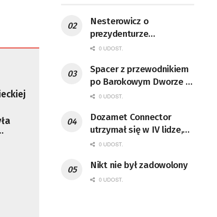
Nesterowicz o
prezydenturze
Nawrockiego
0 UDOST.
Spacer z przewodnikiem
po Barokowym Dworze w
Ochli [ZDJĘCIA]
eckiej
0 UDOST.
eszony
Dozamet Connector
yła
utrzymał się w IV lidze,
ez AI
ale osłabiona Syrena
0 UDOST.
czynki
mocno postraszyła
Nikt nie był zadowolony
0 UDOST.