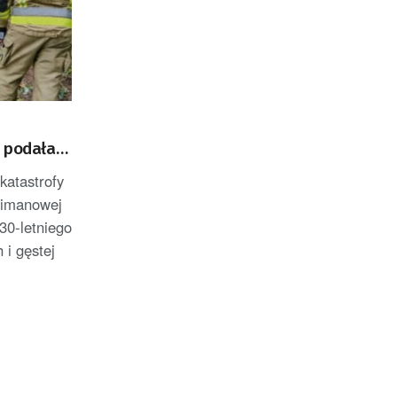
a podała
atastrofy
Limanowej
 30-letniego
 i gęstej