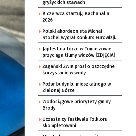
gryżyckich stawach
8 czerwca startują Bachanalia
2026
Polski akordeonista Michał
Stochel wygrał Konkurs Eurowizji
dla Młodych Muzyków
Japfest na torze w Tomaszowie
przyciąga tłumy widzów [ZDJĘCIA]
Żagański ŻWIK prosi o oszczędne
korzystanie w wody
Pożar budynku mieszkalnego w
Zielonej Górze
Wodociągowe priorytety gminy
Brody
Uczestnicy Festiwalu Folkloru
skompletowani