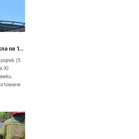
na na 11.
piątek (5
a XI
ławku.
portowane