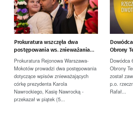
Prokuratura wszczęła dwa
Dowódca 
postępowania ws. znieważania
Obrony T
córki prezydenta
Prokuratura Rejonowa Warszawa-
Dowódca 6
Mokotów prowadzi dwa postępowania
Obrony Ter
dotyczące wpisów znieważających
został za
córkę prezydenta Karola
p.o. rzec
Nawrockiego, Kasię Nawrocką -
Rafał...
przekazał w piątek (5...