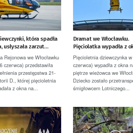
iewczynki, która spadła
Dramat we Włocławku.
ra, usłyszała zarzut
Pięciolatka wypadła z ok
nia przestępstwa
piętrze
ra Rejonowa we Włocławku
Pięcioletnia dziewczynka w 
6 czerwca) przedstawiła
czerwca) wypadła z okna n
ełnienia przestępstwa 21-
piętrze wieżowca we Włoc
torii D., której pięcioletnia
Dziecko zostało przetrans
dała z okna na...
śmigłowcem Lotniczego...