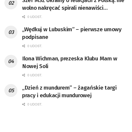
Szef MSZ Ukrainy o relacjach z Polską: nie
wolno nakręcać spirali nienawiści
[AKTUALIZACJA]
0 UDOST.
„Wędkuj w Lubuskim” – pierwsze umowy
podpisane
0 UDOST.
Ilona Wichman, prezeska Klubu Mam w
Nowej Soli
0 UDOST.
„Dzień z mundurem” – żagańskie targi
pracy i edukacji mundurowej
0 UDOST.