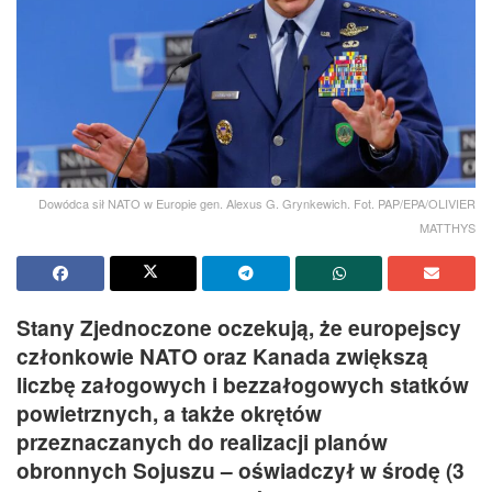
Dowódca sił NATO w Europie gen. Alexus G. Grynkewich. Fot. PAP/EPA/OLIVIER
MATTHYS
Stany Zjednoczone oczekują, że europejscy
członkowie NATO oraz Kanada zwiększą
liczbę załogowych i bezzałogowych statków
powietrznych, a także okrętów
przeznaczanych do realizacji planów
obronnych Sojuszu – oświadczył w środę (3