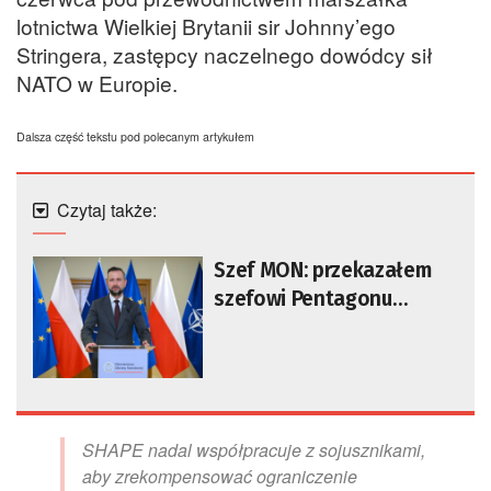
lotnictwa Wielkiej Brytanii sir Johnny’ego
Stringera, zastępcy naczelnego dowódcy sił
NATO w Europie.
Dalsza część tekstu pod polecanym artykułem
Czytaj także:
Szef MON: przekazałem
szefowi Pentagonu
propozycję utworzenia
nowej, stałej bazy wojsk
USA w Polsce
SHAPE nadal współpracuje z sojusznikami,
aby zrekompensować ograniczenie