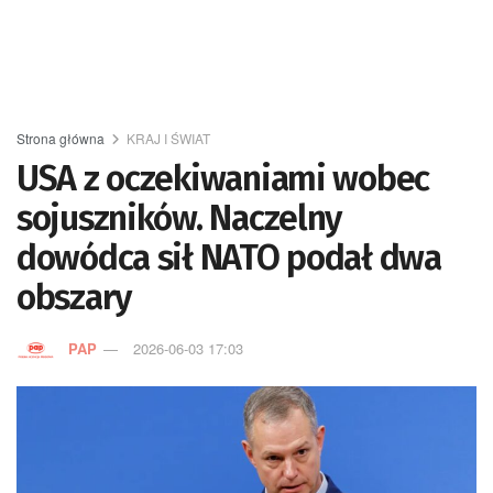
Strona główna
KRAJ I ŚWIAT
USA z oczekiwaniami wobec
sojuszników. Naczelny
dowódca sił NATO podał dwa
obszary
PAP
2026-06-03 17:03