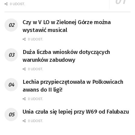
0 UDOST.
Czy w V LO w Zielonej Górze można
wystawić musical
0 UDOST.
Duża liczba wniosków dotyczących
warunków zabudowy
0 UDOST.
Lechia przypieczętowała w Polkowicach
awans do II ligi!
0 UDOST.
Unia czuła się lepiej przy W69 od Falubazu
0 UDOST.