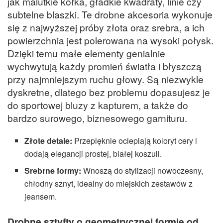
jak malutkie kółka, gładkie kwadraty, linie czy
subtelne blaszki. Te drobne akcesoria wykonuje
się z najwyższej próby złota oraz srebra, a ich
powierzchnia jest polerowana na wysoki połysk.
Dzięki temu małe elementy genialnie
wychwytują każdy promień światła i błyszczą
przy najmniejszym ruchu głowy. Są niezwykle
dyskretne, dlatego bez problemu dopasujesz je
do sportowej bluzy z kapturem, a także do
bardzo surowego, biznesowego garnituru.
Złote detale:
Przepięknie ocieplają koloryt cery i
dodają elegancji prostej, białej koszuli.
Srebrne formy:
Wnoszą do stylizacji nowoczesny,
chłodny sznyt, idealny do miejskich zestawów z
jeansem.
Drobne sztyfty o geometrycznej formie od