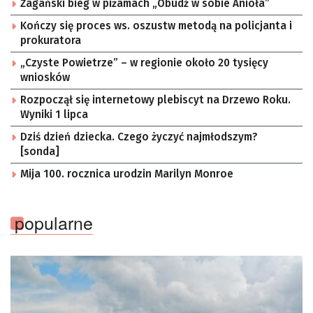
Żagański bieg w piżamach „Obudź w sobie Anioła”
Kończy się proces ws. oszustw metodą na policjanta i
prokuratora
„Czyste Powietrze” – w regionie około 20 tysięcy
wniosków
Rozpoczął się internetowy plebiscyt na Drzewo Roku.
Wyniki 1 lipca
Dziś dzień dziecka. Czego życzyć najmłodszym?
[sonda]
Mija 100. rocznica urodzin Marilyn Monroe
popularne