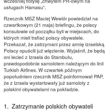
wcześniej flotyllę „chwytem PR-owym na
usługach Hamasu”.
Rzecznik MSZ Maciej Wewiór powiedział na
czwartkowym (21 maja) briefingu, że polscy
konsulowie od początku byli w miejscach, do
których mieli trafiać polscy obywatele.
Przekazał, że zatrzymani przez armię izraelską
Polacy opuścili już więzienie. Wyjaśnił, że będą
oni lecieć z Izraela do Stambułu,
prawdopodobnie samolotem należącym do linii
Turkish Airlines. W czwartek późnym
popołudniem rzecznik MSZ poinformował PAP,
że z Izraela wystartowały już samoloty z
polskimi obywatelami na pokładzie.
1.
Zatrzymanie polskich obywateli