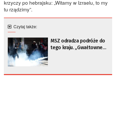
krzyczy po hebrajsku: „Witamy w Izraelu, to my
tu rządzimy”.
Czytaj także:
MSZ odradza podróże do
tego kraju. „Gwałtowne
manifestacje i blokady
dróg”