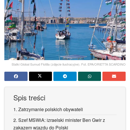
Statki Global Sumud Flotilla (zdjęcie ilustracyjne). Fot. EPA/ORIETTA SCARDINO
Spis treści
1.
Zatrzymanie polskich obywateli
2.
Szef MSWiA: izraelski minister Ben Gwir z
zakazem wjazdu do Polski