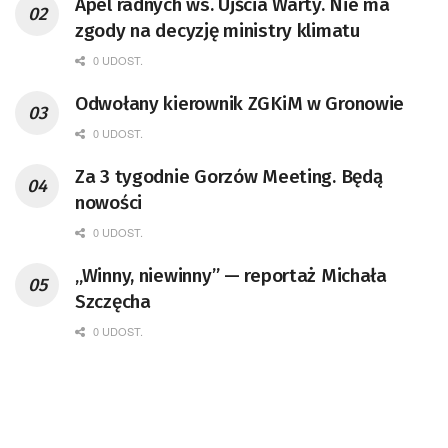
Apel radnych ws. Ujścia Warty. Nie ma
zgody na decyzję ministry klimatu
0 UDOST.
Odwołany kierownik ZGKiM w Gronowie
0 UDOST.
Za 3 tygodnie Gorzów Meeting. Będą
nowości
0 UDOST.
„Winny, niewinny” — reportaż Michała
Szczęcha
0 UDOST.