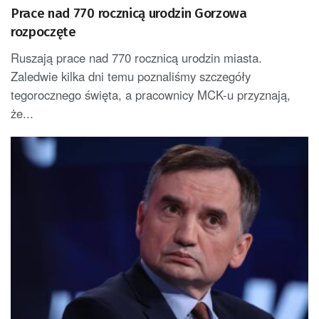
Prace nad 770 rocznicą urodzin Gorzowa
rozpoczęte
Ruszają prace nad 770 rocznicą urodzin miasta.
Zaledwie kilka dni temu poznaliśmy szczegóły
tegorocznego święta, a pracownicy MCK-u przyznają,
że...