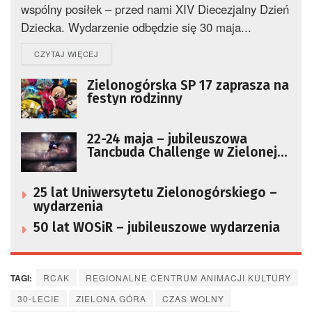
wspólny posiłek – przed nami XIV Diecezjalny Dzień
Dziecka. Wydarzenie odbędzie się 30 maja...
DETAILS
CZYTAJ WIĘCEJ
Zielonogórska SP 17 zaprasza na
festyn rodzinny
22-24 maja – jubileuszowa
Tancbuda Challenge w Zielonej
Górze
25 lat Uniwersytetu Zielonogórskiego –
wydarzenia
50 lat WOSiR – jubileuszowe wydarzenia
TAGI:
RCAK
REGIONALNE CENTRUM ANIMACJI KULTURY
30-LECIE
ZIELONA GÓRA
CZAS WOLNY