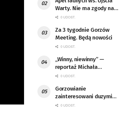
Apel radnych ws. Ujścia
Warty. Nie ma zgody na
decyzję ministry klimatu
0 UDOST.
Za 3 tygodnie Gorzów
Meeting. Będą nowości
0 UDOST.
„Winny, niewinny” —
reportaż Michała
Szczęcha
0 UDOST.
Gorzowianie
zainteresowani duzymi
mieszkaniami
0 UDOST.