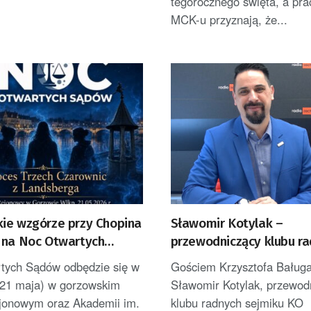
tegorocznego święta, a pr
MCK-u przyznają, że...
ie wzgórze przy Chopina
Sławomir Kotylak –
 na Noc Otwartych
przewodniczący klubu r
sejmiku KO
tych Sądów odbędzie się w
Gościem Krzysztofa Baługa
(21 maja) w gorzowskim
Sławomir Kotylak, przewod
jonowym oraz Akademii im.
klubu radnych sejmiku KO