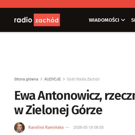
WIADOMOŚCI
S
Strona główna
AUDYCJE
Gość Radia Zachód
Ewa Antonowicz, rzecz
w Zielonej Górze
Karolina Kamińska
2026-05-19 08:55