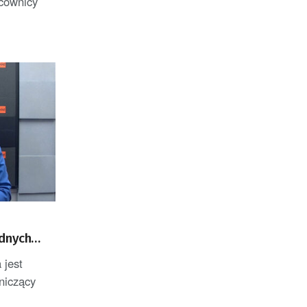
acownicy
adnych
 jest
niczący