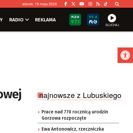
wtorek, 19 maja 2026
Y
RADIO
REKLAMA
SŁUCHAJ
Ot
owej
najnowsze z Lubuskiego
Prace nad 770 rocznicą urodzin
Gorzowa rozpoczęte
Ewa Antonowicz, rzeczniczka