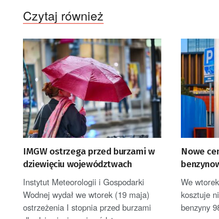
Czytaj również
IMGW ostrzega przed burzami w
Nowe cen
dziewięciu województwach
benzynow
podczas 
Instytut Meteorologii i Gospodarki
We wtorek 
Wodnej wydał we wtorek (19 maja)
kosztuje ni
ostrzeżenia I stopnia przed burzami
benzyny 98 