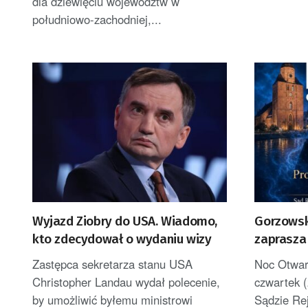
dla dziewięciu województw w
południowo-zachodniej,...
Wyjazd Ziobry do USA. Wiadomo,
Gorzowsk
kto zdecydował o wydaniu wizy
zaprasza
Sądów
Zastępca sekretarza stanu USA
Noc Otwar
Christopher Landau wydał polecenie,
czwartek 
by umożliwić byłemu ministrowi
Sądzie Re