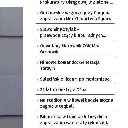
Prokuratury Okręgowej w Zielonej
Górze
Gorzowskie wzgórze przy Chopina
zaprasza na Noc Otwartych Sądów
Sławomir Kotylak –
przewodniczący klubu radnych
sejmiku KO
Odwołany kierownik ZGKiM w
Gronowie
Filmowe komando: Generacja
Torzym
Sulęcińskie liceum po modernizacji
25 lat orkiestry z Ośna
Na stadionie w iłowej będzie można
zagrać w teqball
Biblioteka w Lipinkach Łużyckich
zaprasza na warsztaty rękodzieła