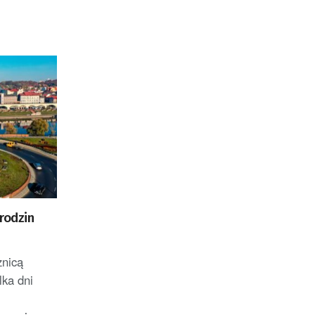
rodzin
znicą
lka dni