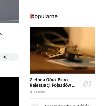
popularne
 w
Zielona Góra. Biuro
Rejestracji Pojazdów i
Praw Jazdy po nowemu
0 UDOST.