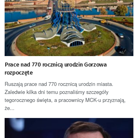
Prace nad 770 rocznicą urodzin Gorzowa
rozpoczęte
Ruszają prace nad 770 rocznicą urodzin miasta.
Zaledwie kilka dni temu poznaliśmy szczegóły
tegorocznego święta, a pracownicy MCK-u przyznają,
że...