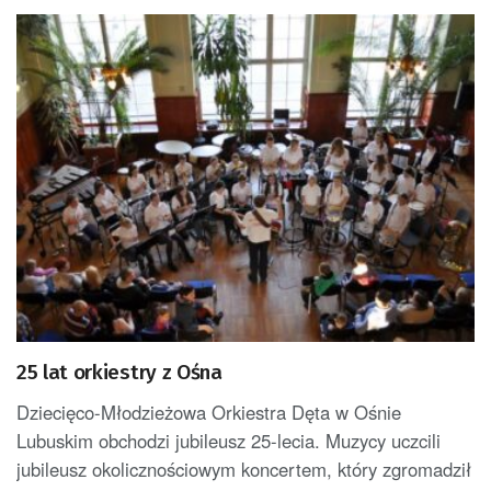
25 lat orkiestry z Ośna
Dziecięco-Młodzieżowa Orkiestra Dęta w Ośnie
Lubuskim obchodzi jubileusz 25-lecia. Muzycy uczcili
jubileusz okolicznościowym koncertem, który zgromadził