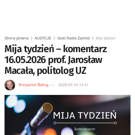
Strona główna
AUDYCJE
Gość Radia Zachód
Mija tydzień
Mija tydzień – komentarz
16.05.2026 prof. Jarosław
Macała, politolog UZ
Krzysztof Baług
2026-05-16 14:31