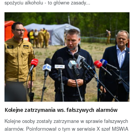
spożyciu alkoholu - to główne zasady...
Kolejne zatrzymania ws. fałszywych alarmów
Kolejne osoby zostały zatrzymane w sprawie fałszywych
alarmów. Poinformował o tym w serwisie X szef MSWiA