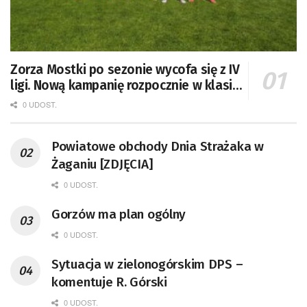
Zorza Mostki po sezonie wycofa się z IV
ligi. Nową kampanię rozpocznie w klasie
A
0 UDOST.
Powiatowe obchody Dnia Strażaka w
Żaganiu [ZDJĘCIA]
0 UDOST.
Gorzów ma plan ogólny
0 UDOST.
Sytuacja w zielonogórskim DPS –
komentuje R. Górski
0 UDOST.