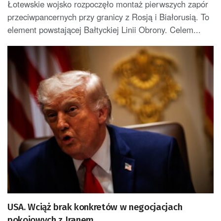
Łotewskie wojsko rozpoczęło montaż pierwszych zapór
przeciwpancernych przy granicy z Rosją i Białorusią. To
element powstającej Bałtyckiej Linii Obrony. Celem...
USA. Wciąż brak konkretów w negocjacjach
pokojowych z Iranem