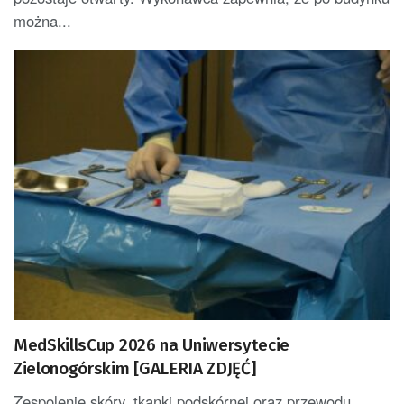
można...
MedSkillsCup 2026 na Uniwersytecie
Zielonogórskim [GALERIA ZDJĘĆ]
Zespolenie skóry, tkanki podskórnej oraz przewodu