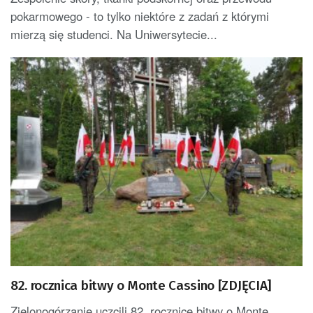
pokarmowego - to tylko niektóre z zadań z którymi
mierzą się studenci. Na Uniwersytecie...
82. rocznica bitwy o Monte Cassino [ZDJĘCIA]
Zielonogórzanie uczcili 82. rocznicę bitwy o Monte