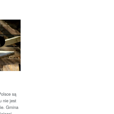
olsce są
 nie jest
ie. Gmina
ejszej...