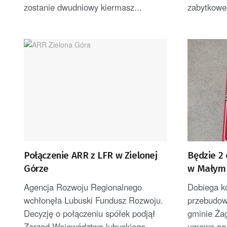
zostanie dwudniowy kiermasz...
zabytkowe
Połączenie ARR z LFR w Zielonej
Będzie 2
Górze
w Małym
Agencja Rozwoju Regionalnego
Dobiega k
wchłonęła Lubuski Fundusz Rozwoju.
przebudow
Decyzję o połączeniu spółek podjął
gminie Ża
Zarząd Województwa lubuskiego.
umowę na r