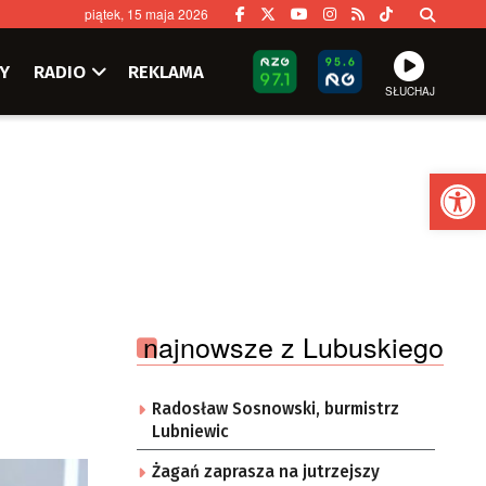
piątek, 15 maja 2026
Y
RADIO
REKLAMA
SŁUCHAJ
Ot
najnowsze z Lubuskiego
Radosław Sosnowski, burmistrz
Lubniewic
Żagań zaprasza na jutrzejszy