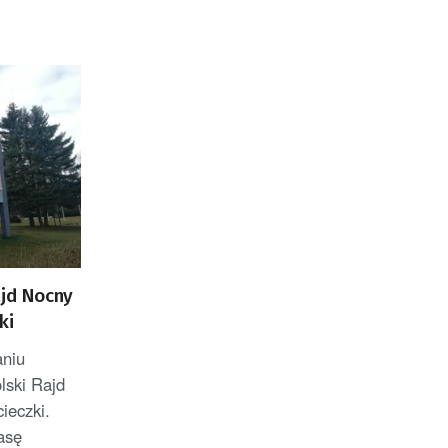
ajd Nocny
ki
aniu
lski Rajd
ieczki.
asę