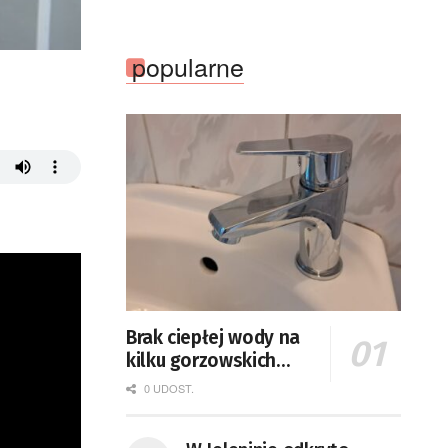
popularne
Brak ciepłej wody na
kilku gorzowskich
osiedlach
0 UDOST.