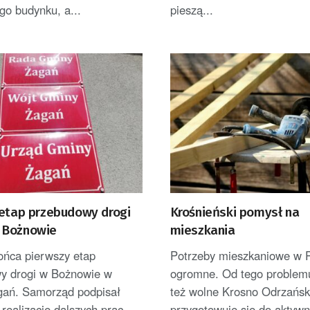
go budynku, a...
pieszą...
 etap przebudowy drogi
Krośnieński pomysł na
 Bożnowie
mieszkania
ońca pierwszy etap
Potrzeby mieszkaniowe w P
y drogi w Bożnowie w
ogromne. Od tego problemu
gań. Samorząd podpisał
też wolne Krosno Odrzańsk
ealizację dalszych prac.
przygotowuje się do aktywni