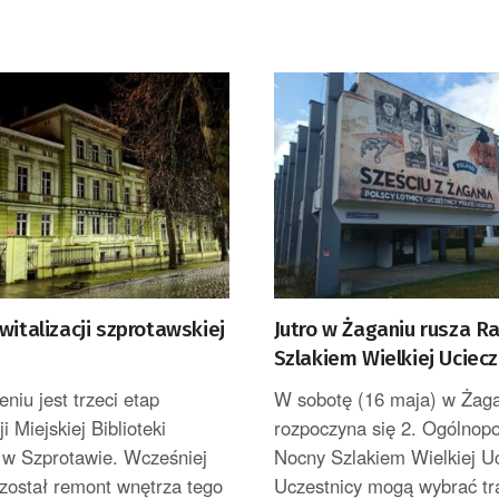
witalizacji szprotawskiej
Jutro w Żaganiu rusza R
i
Szlakiem Wielkiej Uciecz
niu jest trzeci etap
W sobotę (16 maja) w Żag
ji Miejskiej Biblioteki
rozpoczyna się 2. Ogólnopo
 w Szprotawie. Wcześniej
Nocny Szlakiem Wielkiej Uc
został remont wnętrza tego
Uczestnicy mogą wybrać tr