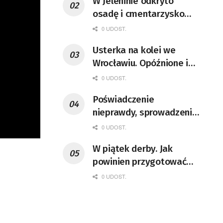
W Jeleninie odkryto
osadę i cmentarzysko
sprzed 2,5 tysiąca lat
0 UDOST.
Usterka na kolei we
Wrocławiu. Opóźnione i
uziemione pociągi
0 UDOST.
[AKTUALIZACJA]
Poświadczenie
nieprawdy, sprowadzenie
zagrożenia pożarowego
0 UDOST.
na LUW. Jest akt
W piątek derby. Jak
oskarżenia
powinien przygotować
[AKTUALIZACJA]
się kibic.
0 UDOST.