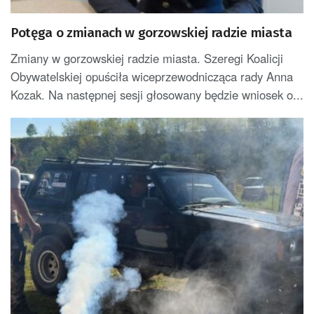
Potęga o zmianach w gorzowskiej radzie miasta
Zmiany w gorzowskiej radzie miasta. Szeregi Koalicji
Obywatelskiej opuściła wiceprzewodnicząca rady Anna
Kozak. Na następnej sesji głosowany będzie wniosek o...