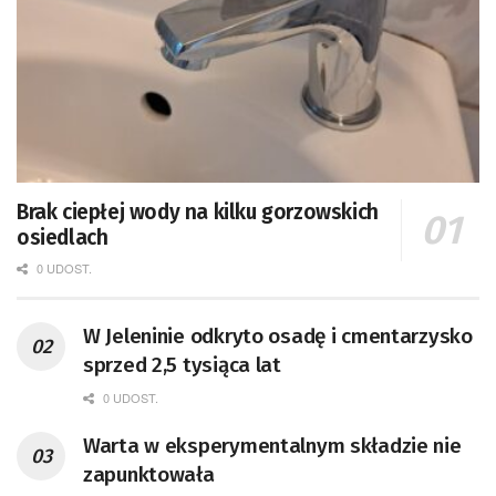
Brak ciepłej wody na kilku gorzowskich
osiedlach
0 UDOST.
W Jeleninie odkryto osadę i cmentarzysko
sprzed 2,5 tysiąca lat
0 UDOST.
Warta w eksperymentalnym składzie nie
zapunktowała