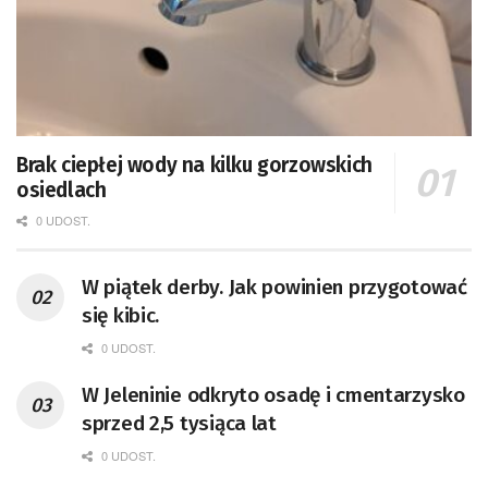
Brak ciepłej wody na kilku gorzowskich
osiedlach
0 UDOST.
W piątek derby. Jak powinien przygotować
się kibic.
0 UDOST.
W Jeleninie odkryto osadę i cmentarzysko
sprzed 2,5 tysiąca lat
0 UDOST.