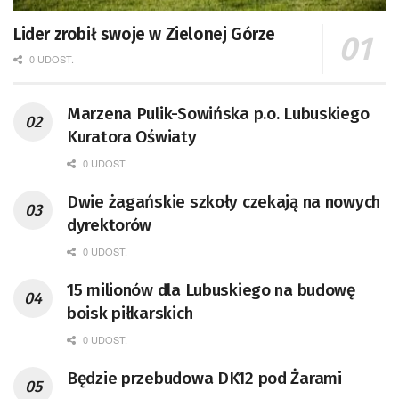
Lider zrobił swoje w Zielonej Górze
0 UDOST.
Marzena Pulik-Sowińska p.o. Lubuskiego
Kuratora Oświaty
0 UDOST.
Dwie żagańskie szkoły czekają na nowych
dyrektorów
0 UDOST.
15 milionów dla Lubuskiego na budowę
boisk piłkarskich
0 UDOST.
Będzie przebudowa DK12 pod Żarami