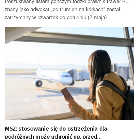
Poszukiwany listem gończym łódzki prawnik Paweł K.,
znany jako adwokat „od trumien na kółkach” został
zatrzymany w czwartek po południu (7 maja)...
MSZ: stosowanie się do ostrzeżenia dla
podróżnych może uchronić np. przed