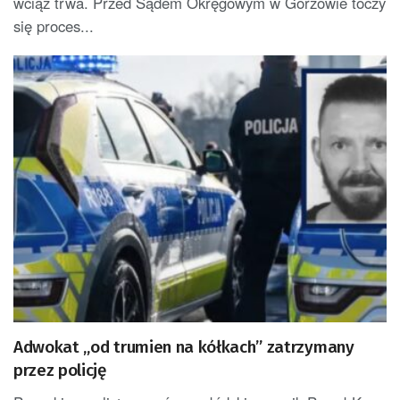
wciąż trwa. Przed Sądem Okręgowym w Gorzowie toczy
się proces...
Adwokat „od trumien na kółkach” zatrzymany
przez policję