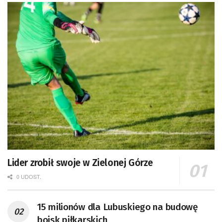
Lider zrobił swoje w Zielonej Górze
0 UDOST.
15 milionów dla Lubuskiego na budowę
boisk piłkarskich