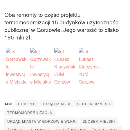
Oba remonty to część projektu
termomodernizacji 15 budynków użyteczności
publicznej w Gorzowie. Jego wartość to blisko
190 mln zł.
TAGI:
REMONT
URZĄD MIASTA
STREFA BIZNESU
TERMOMODERNIZACJA
URZĄD MIASTA W GORZOWIE WLKP.
ŻŁOBEK MIEJSKI
ŻŁOBEK
REMONTY
GORZÓW WLKP.
ŻŁOBEK NR 2