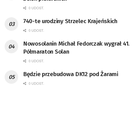
0 UDOST.
740-te urodziny Strzelec Krajeńskich
0 UDOST.
Nowosolanin Michał Fedorczak wygrał 41.
Półmaraton Solan
0 UDOST.
Będzie przebudowa DK12 pod Żarami
0 UDOST.