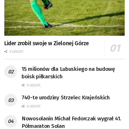
Lider zrobił swoje w Zielonej Górze
0 UDOST.
15 milionów dla Lubuskiego na budowę
boisk piłkarskich
0 UDOST.
740-te urodziny Strzelec Krajeńskich
0 UDOST.
Nowosolanin Michał Fedorczak wygrał 41.
Półmaraton Solan