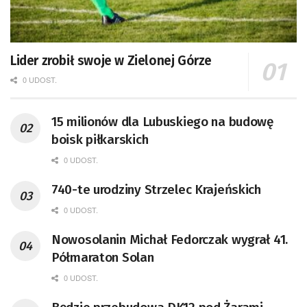
Lider zrobił swoje w Zielonej Górze
0 UDOST.
15 milionów dla Lubuskiego na budowę
boisk piłkarskich
0 UDOST.
740-te urodziny Strzelec Krajeńskich
0 UDOST.
Nowosolanin Michał Fedorczak wygrał 41.
Półmaraton Solan
0 UDOST.