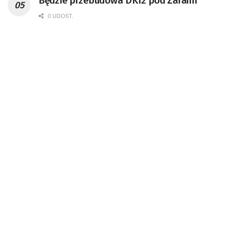
Będzie przebudowa DK12 pod Żarami
0 UDOST.