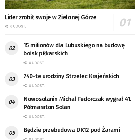
Lider zrobił swoje w Zielonej Górze
0 UDOST.
15 milionów dla Lubuskiego na budowę
boisk piłkarskich
0 UDOST.
740-te urodziny Strzelec Krajeńskich
0 UDOST.
Nowosolanin Michał Fedorczak wygrał 41.
Półmaraton Solan
0 UDOST.
Będzie przebudowa DK12 pod Żarami
0 UDOST.