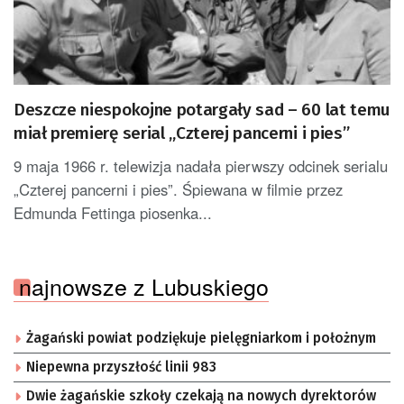
Deszcze niespokojne potargały sad – 60 lat temu
miał premierę serial „Czterej pancerni i pies”
9 maja 1966 r. telewizja nadała pierwszy odcinek serialu
„Czterej pancerni i pies”. Śpiewana w filmie przez
Edmunda Fettinga piosenka...
najnowsze z Lubuskiego
Żagański powiat podziękuje pielęgniarkom i położnym
Niepewna przyszłość linii 983
Dwie żagańskie szkoły czekają na nowych dyrektorów