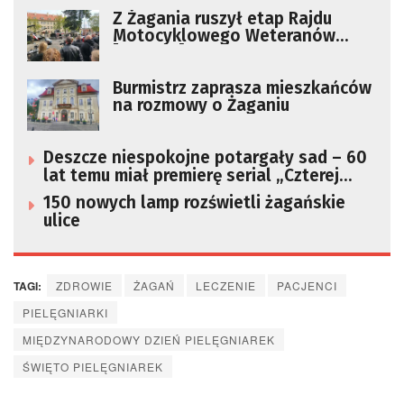
Z Żagania ruszył etap Rajdu
Motocyklowego Weteranów
[ZDJĘCIA]
Burmistrz zaprasza mieszkańców
na rozmowy o Żaganiu
Deszcze niespokojne potargały sad – 60
lat temu miał premierę serial „Czterej
pancerni i pies”
150 nowych lamp rozświetli żagańskie
ulice
TAGI:
ZDROWIE
ŻAGAŃ
LECZENIE
PACJENCI
PIELĘGNIARKI
MIĘDZYNARODOWY DZIEŃ PIELĘGNIAREK
ŚWIĘTO PIELĘGNIAREK