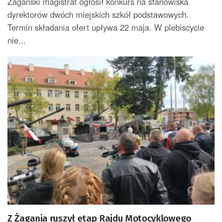
Żagański magistrat ogłosił konkurs na stanowiska
dyrektorów dwóch miejskich szkół podstawowych.
Termin składania ofert upływa 22 maja. W plebiscycie
nie...
Z Żagania ruszył etap Rajdu Motocyklowego