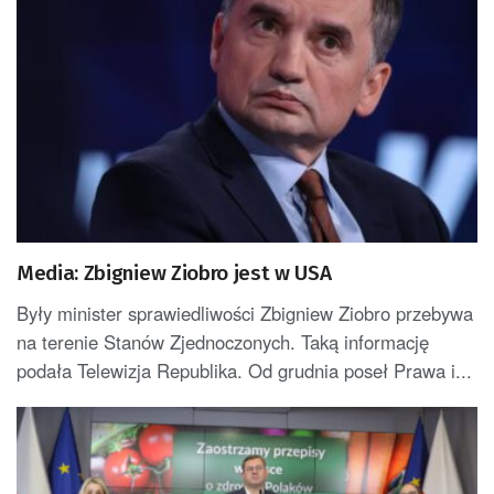
Media: Zbigniew Ziobro jest w USA
Były minister sprawiedliwości Zbigniew Ziobro przebywa
na terenie Stanów Zjednoczonych. Taką informację
podała Telewizja Republika. Od grudnia poseł Prawa i...