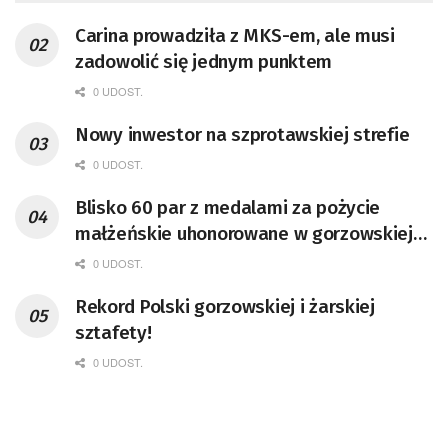
Carina prowadziła z MKS-em, ale musi
zadowolić się jednym punktem
0 UDOST.
Nowy inwestor na szprotawskiej strefie
0 UDOST.
Blisko 60 par z medalami za pożycie
małżeńskie uhonorowane w gorzowskiej
Filharmonii [GALERIA ZDJĘĆ]
0 UDOST.
Rekord Polski gorzowskiej i żarskiej
sztafety!
0 UDOST.