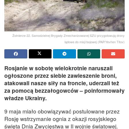
Żołnierze 22. Samodzielnej Brygady Zmechanizowanej SZU przygotowują drony
lądowe do misji bojowej (PAP/Yevhen Titov)
Rosjanie w sobotę wielokrotnie naruszali
ogłoszone przez siebie zawieszenie broni,
atakowali nasze siły na froncie, uderzali też
za pomocą bezzałogowców – poinformowały
władze Ukrainy.
9 maja miało obowiązywać postulowane przez
Rosję wstrzymanie ognia z okazji rosyjskiego
święta Dnia Zwycięstwa w II wojnie światowej.