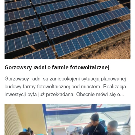
Gorzowscy radni o farmie fotowoltaicznej
Gorzowscy radni są zaniepokojeni sytuacją planowanej
budowy farmy fotowoltaicznej pod miastem. Realizacja
inwestycji była już przekładana. Obecnie mówi się o...