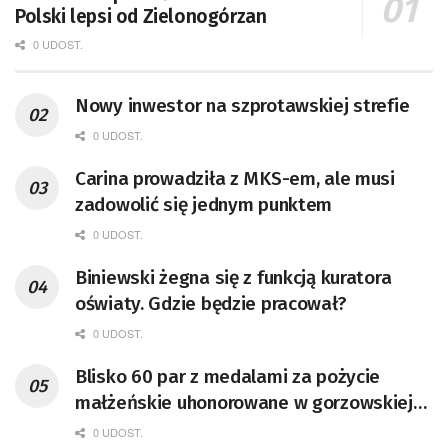
Polski lepsi od Zielonogórzan
0 UDOST.
Nowy inwestor na szprotawskiej strefie
0 UDOST.
Carina prowadziła z MKS-em, ale musi
zadowolić się jednym punktem
0 UDOST.
Biniewski żegna się z funkcją kuratora
oświaty. Gdzie będzie pracował?
0 UDOST.
Blisko 60 par z medalami za pożycie
małżeńskie uhonorowane w gorzowskiej
Filharmonii [GALERIA ZDJĘĆ]
0 UDOST.