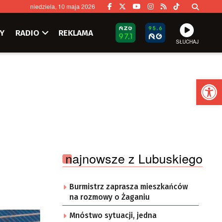
niedziela, 10 maja 2026
Y
RADIO
REKLAMA
SŁUCHAJ
Ot
najnowsze z Lubuskiego
Burmistrz zaprasza mieszkańców
na rozmowy o Żaganiu
Mnóstwo sytuacji, jedna