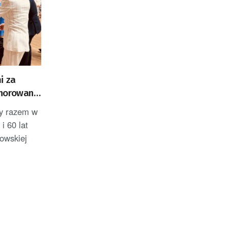
i za
onorowane
ii
ły razem w
i 60 lat
zowskiej