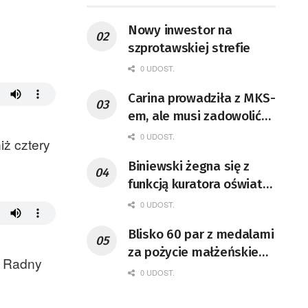
Zielonogórzan
Nowy inwestor na
szprotawskiej strefie
0 UDOST.
Carina prowadziła z MKS-
em, ale musi zadowolić
się jednym punktem
0 UDOST.
iż cztery
Biniewski żegna się z
funkcją kuratora oświaty.
Gdzie będzie pracował?
0 UDOST.
Blisko 60 par z medalami
za pożycie małżeńskie
, Radny
uhonorowane w
0 UDOST.
gorzowskiej Filharmonii
[GALERIA ZDJĘĆ]