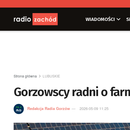
WIADOMOŚCI
S
Strona główna
LUBUSKIE
Gorzowscy radni o far
Redakcja Radia Gorzów
2026-05-09 11:25