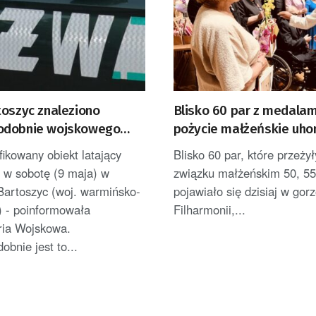
toszyc znaleziono
Blisko 60 par z medalam
odobnie wojskowego
pożycie małżeńskie uh
w gorzowskiej Filharmon
fikowany obiekt latający
Blisko 60 par, które przeży
[GALERIA ZDJĘĆ]
 w sobotę (9 maja) w
związku małżeńskim 50, 55 
Bartoszyc (woj. warmińsko-
pojawiało się dzisiaj w gor
) - poinformowała
Filharmonii,...
ia Wojskowa.
bnie jest to...