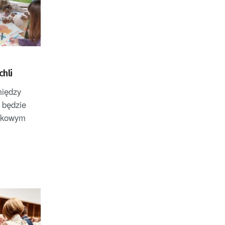
hli
między
 będzie
rokowym