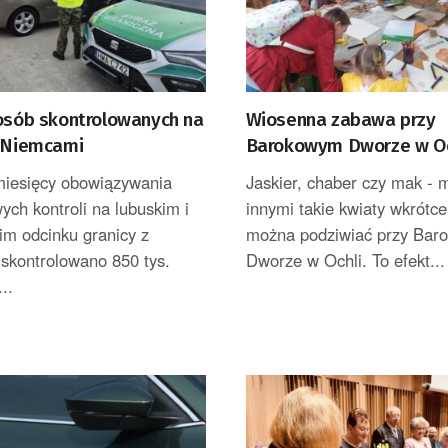
 osób skontrolowanych na
Wiosenna zabawa przy
z Niemcami
Barokowym Dworze w Oc
miesięcy obowiązywania
Jaskier, chaber czy mak - 
ch kontroli na lubuskim i
innymi takie kwiaty wkrótce
im odcinku granicy z
można podziwiać przy Ba
skontrolowano 850 tys.
Dworze w Ochli. To efekt...
..