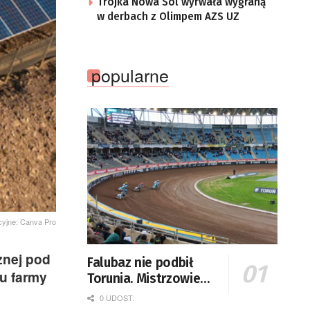
Trójka Nowa Sól wyrwała wygraną
w derbach z Olimpem AZS UZ
popularne
acyjne: Canva Pro
znej pod
Falubaz nie podbił
iu farmy
Torunia. Mistrzowie
Polski lepsi od
0 UDOST.