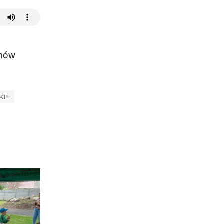
onów
KP.