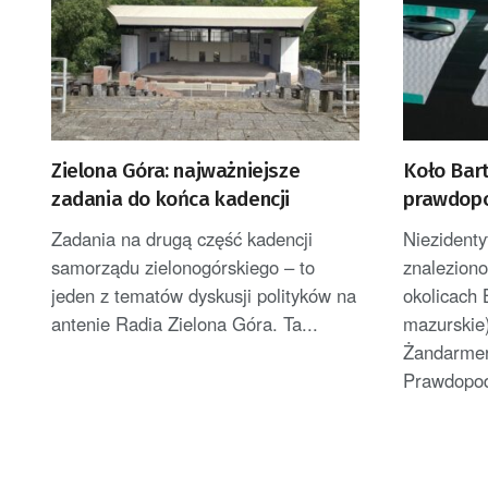
Zielona Góra: najważniejsze
Koło Bar
zadania do końca kadencji
prawdop
drona
Zadania na drugą część kadencji
Niezidenty
samorządu zielonogórskiego – to
znaleziono
jeden z tematów dyskusji polityków na
okolicach 
antenie Radia Zielona Góra. Ta...
mazurskie
Żandarmer
Prawdopodo