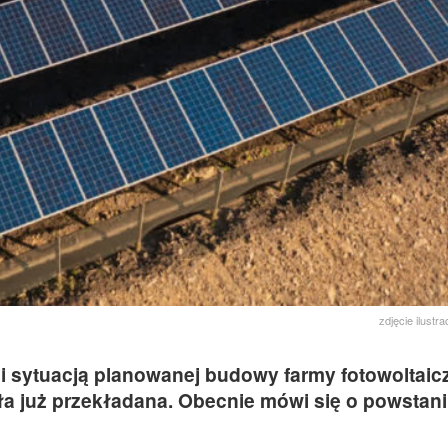
zdjęcie ilustr
i sytuacją planowanej budowy farmy fotowoltaic
yła już przekładana. Obecnie mówi się o powstan