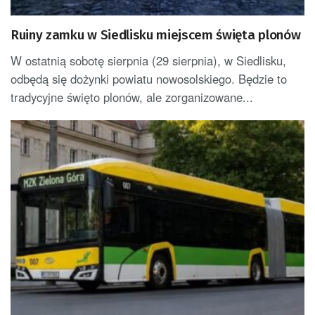
Ruiny zamku w Siedlisku miejscem święta plonów
W ostatnią sobotę sierpnia (29 sierpnia), w Siedlisku,
odbędą się dożynki powiatu nowosolskiego. Będzie to
tradycyjne święto plonów, ale zorganizowane...