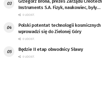
Grzegorz Brona, prezes Zarządu Creotech
Instruments S.A. Fizyk, naukowiec, były
pracownik CERN w Genewie,
0 UDOST.
przedsiębiorca i nauczyciel akademicki,
Polski potentat technologii kosmicznych
doktor habilitowany nauk fizycznych,
wprowadzi się do Zielonej Góry
koordynator Rady Sektorowej ds.
Kompetencji Przemysłu Lotniczo-
0 UDOST.
Kosmicznego oraz członek Komitetu
Będzie II etap obwodnicy Sławy
Badań Kosmicznych i Satelitarnych PAN.
0 UDOST.