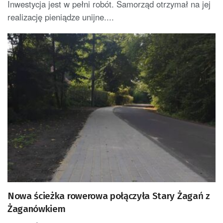
Inwestycja jest w pełni robót. Samorząd otrzymał na jej
realizację pieniądze unijne....
Nowa ścieżka rowerowa połączyła Stary Żagań z
Żaganówkiem