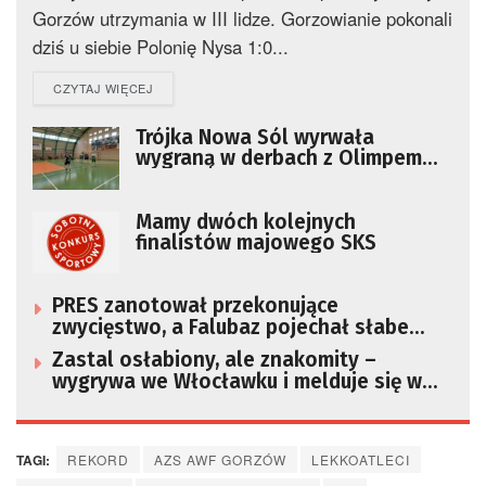
Gorzów utrzymania w III lidze. Gorzowianie pokonali
dziś u siebie Polonię Nysa 1:0...
DETAILS
CZYTAJ WIĘCEJ
Trójka Nowa Sól wyrwała
wygraną w derbach z Olimpem
AZS UZ
Mamy dwóch kolejnych
finalistów majowego SKS
PRES zanotował przekonujące
zwycięstwo, a Falubaz pojechał słabe
zawody
Zastal osłabiony, ale znakomity –
wygrywa we Włocławku i melduje się w
playoffach!
TAGI:
REKORD
AZS AWF GORZÓW
LEKKOATLECI