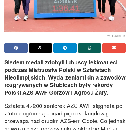
fot. Dawid Lis
Siedem medali zdobyli lubuscy lekkoatleci
podczas Mistrzostw Polski w Sztafetach
Nieolimpijskich. Wydarzeniami dnia zawodów
rozgrywanych w Słubicach były rekordy
Polski AZS AWF Gorzów i Agrosu Żary.
Sztafeta 4×200 seniorek AZS AWF sięgnęła po
złoto z ogromną ponad pięciosekundową
przewagą nad drugim AZS-em Opole. Co jednak
najważniejsze gorzowianki w składzie Marika