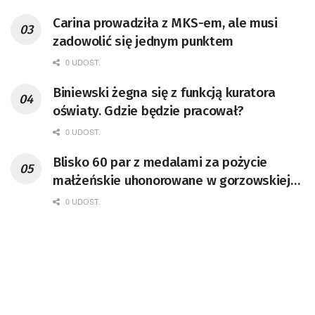
Carina prowadziła z MKS-em, ale musi
zadowolić się jednym punktem
0 UDOST.
Biniewski żegna się z funkcją kuratora
oświaty. Gdzie będzie pracował?
0 UDOST.
Blisko 60 par z medalami za pożycie
małżeńskie uhonorowane w gorzowskiej
Filharmonii [GALERIA ZDJĘĆ]
0 UDOST.