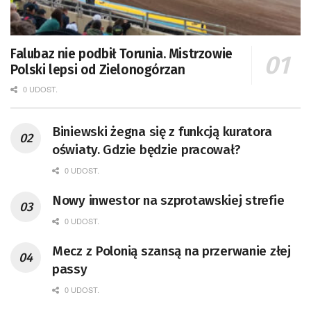
Falubaz nie podbił Torunia. Mistrzowie
Polski lepsi od Zielonogórzan
0 UDOST.
Biniewski żegna się z funkcją kuratora
oświaty. Gdzie będzie pracował?
0 UDOST.
Nowy inwestor na szprotawskiej strefie
0 UDOST.
Mecz z Polonią szansą na przerwanie złej
passy
0 UDOST.