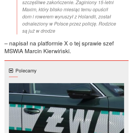
szczęśliwe zakończenie. Zaginiony 15-letni
Maxim, który blisko miesiąc temu opuścił
dom i rowerem wyruszył z Holandii, został
odnaleziony w Polsce przez policję. Rodzice
są już w drodze
– napisał na platformie X o tej sprawie szef
MSWiA Marcin Kierwiński.
Polecamy