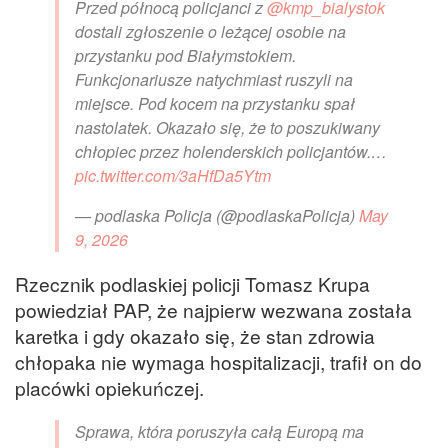
Przed północą policjanci z
@kmp_bialystok
dostali zgłoszenie o leżącej osobie na
przystanku pod Białymstokiem.
Funkcjonariusze natychmiast ruszyli na
miejsce. Pod kocem na przystanku spał
nastolatek. Okazało się, że to poszukiwany
chłopiec przez holenderskich policjantów.…
pic.twitter.com/3aHfDa5Ytm
— podlaska Policja (@podlaskaPolicja)
May
9, 2026
Rzecznik podlaskiej policji Tomasz Krupa
powiedział PAP, że najpierw wezwana została
karetka i gdy okazało się, że stan zdrowia
chłopaka nie wymaga hospitalizacji, trafił on do
placówki opiekuńczej.
Sprawa, która poruszyła całą Europą ma