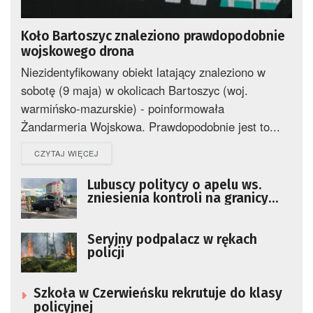
Koło Bartoszyc znaleziono prawdopodobnie
wojskowego drona
Niezidentyfikowany obiekt latający znaleziono w
sobotę (9 maja) w okolicach Bartoszyc (woj.
warmińsko-mazurskie) - poinformowała
Żandarmeria Wojskowa. Prawdopodobnie jest to...
DETAILS
CZYTAJ WIĘCEJ
Lubuscy politycy o apelu ws.
zniesienia kontroli na granicy
Polski i Niemiec
Seryjny podpalacz w rękach
policji
Szkoła w Czerwieńsku rekrutuje do klasy
policyjnej