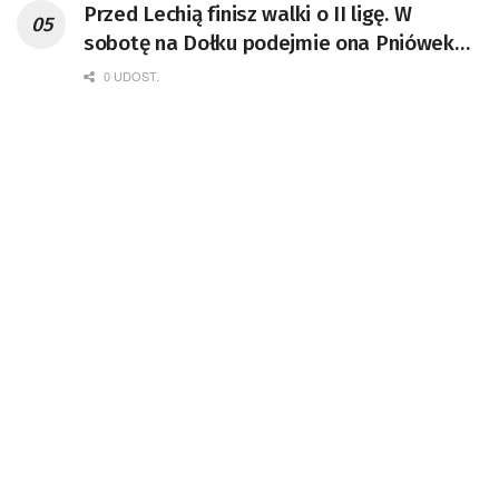
Przed Lechią finisz walki o II ligę. W
sobotę na Dołku podejmie ona Pniówek
Pawłowice
0 UDOST.