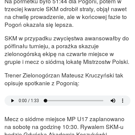
Na półmetku było 51:44 dla Pogoni, potem w
trzeciej kwarcie SKM odrobił straty, objął nawet
na chwilę prowadzenie, ale w końcowej fazie to
Pogoń okazała się lepsza.
SKM w przypadku zwycięstwa awansowałby do
półfinału turnieju, a porażka skazuje
zielonogórską ekipę na czwarte miejsce w
grupie i mecz o siódmą lokatę Mistrzostw Polski.
Trener Zielonogórzan Mateusz Kruczyński tak
opisuje spotkanie z Pogonią:
Mecz o siódme miejsce MP U17 zaplanowano
na sobotę na godzinę 10:30. Rywalem SKM-u
będzie Gdyńska Akademia Koszykówki.