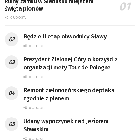
Ruiny zamku w Siedlisku miejscem
święta plonów
0 UDOST.
Będzie II etap obwodnicy Sławy
0 UDOST.
Prezydent Zielonej Góry o korzyści z
organizacji mety Tour de Pologne
0 UDOST.
Remont zielonogórskiego deptaka
zgodnie z planem
0 UDOST.
Udany wypoczynek nad Jeziorem
Sławskim
0 UDOST.