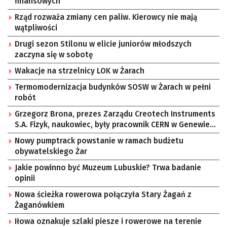
finansowych
Rząd rozważa zmiany cen paliw. Kierowcy nie mają
wątpliwości
Drugi sezon Stilonu w elicie juniorów młodszych
zaczyna się w sobotę
Wakacje na strzelnicy LOK w Żarach
Termomodernizacja budynków SOSW w Żarach w pełni
robót
Grzegorz Brona, prezes Zarządu Creotech Instruments
S.A. Fizyk, naukowiec, były pracownik CERN w Genewie,
przedsiębiorca i nauczyciel akademicki, doktor
Nowy pumptrack powstanie w ramach budżetu
habilitowany nauk fizycznych, koordynator Rady
obywatelskiego Żar
Sektorowej ds. Kompetencji Przemysłu Lotniczo-
Kosmicznego oraz członek Komitetu Badań
Jakie powinno być Muzeum Lubuskie? Trwa badanie
Kosmicznych i Satelitarnych PAN.
opinii
Nowa ścieżka rowerowa połączyła Stary Żagań z
Żaganówkiem
Iłowa oznakuje szlaki piesze i rowerowe na terenie