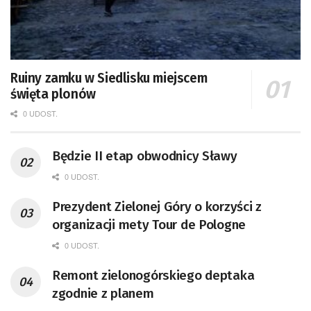
Ruiny zamku w Siedlisku miejscem
święta plonów
0 UDOST.
Będzie II etap obwodnicy Sławy
0 UDOST.
Prezydent Zielonej Góry o korzyści z
organizacji mety Tour de Pologne
0 UDOST.
Remont zielonogórskiego deptaka
zgodnie z planem