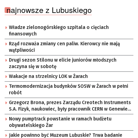
najnowsze z Lubuskiego
Władze zielonogórskiego szpitala o cięciach
finansowych
Rząd rozważa zmiany cen paliw. Kierowcy nie mają
wątpliwości
Drugi sezon Stilonu w elicie juniorów młodszych
zaczyna się w sobotę
Wakacje na strzelnicy LOK w Żarach
Termomodernizacja budynków SOSW w Żarach w pełni
robót
Grzegorz Brona, prezes Zarządu Creotech Instruments
S.A. Fizyk, naukowiec, były pracownik CERN w Genewie,
przedsiębiorca i nauczyciel akademicki, doktor
Nowy pumptrack powstanie w ramach budżetu
habilitowany nauk fizycznych, koordynator Rady
obywatelskiego Żar
Sektorowej ds. Kompetencji Przemysłu Lotniczo-
Kosmicznego oraz członek Komitetu Badań
Jakie powinno być Muzeum Lubuskie? Trwa badanie