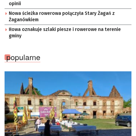
Kosmicznych i Satelitarnych PAN.
opinii
Nowa ścieżka rowerowa połączyła Stary Żagań z
Żaganówkiem
Iłowa oznakuje szlaki piesze i rowerowe na terenie
gminy
popularne