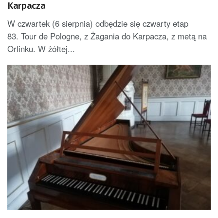
Karpacza
W czwartek (6 sierpnia) odbędzie się czwarty etap
83. Tour de Pologne, z Żagania do Karpacza, z metą na
Orlinku. W żółtej...