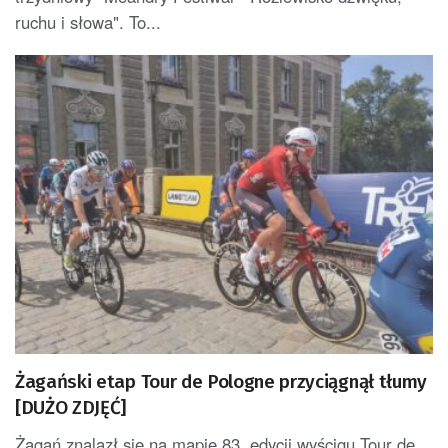
ruchu i słowa". To...
Żagański etap Tour de Pologne przyciągnął tłumy
[DUŻO ZDJĘĆ]
Żagań znalazł się na mapie 83. edycji wyścigu Tour de