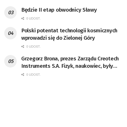
Będzie II etap obwodnicy Sławy
0 UDOST.
Polski potentat technologii kosmicznych
wprowadzi się do Zielonej Góry
0 UDOST.
Grzegorz Brona, prezes Zarządu Creotech
Instruments S.A. Fizyk, naukowiec, były
pracownik CERN w Genewie,
0 UDOST.
przedsiębiorca i nauczyciel akademicki,
doktor habilitowany nauk fizycznych,
koordynator Rady Sektorowej ds.
Kompetencji Przemysłu Lotniczo-
Kosmicznego oraz członek Komitetu
Badań Kosmicznych i Satelitarnych PAN.