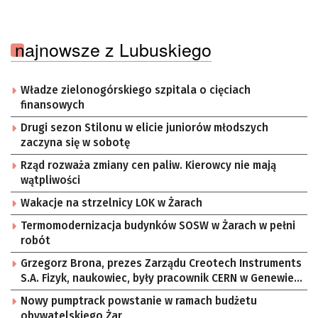
najnowsze z Lubuskiego
Władze zielonogórskiego szpitala o cięciach
finansowych
Drugi sezon Stilonu w elicie juniorów młodszych
zaczyna się w sobotę
Rząd rozważa zmiany cen paliw. Kierowcy nie mają
wątpliwości
Wakacje na strzelnicy LOK w Żarach
Termomodernizacja budynków SOSW w Żarach w pełni
robót
Grzegorz Brona, prezes Zarządu Creotech Instruments
S.A. Fizyk, naukowiec, były pracownik CERN w Genewie,
przedsiębiorca i nauczyciel akademicki, doktor
Nowy pumptrack powstanie w ramach budżetu
habilitowany nauk fizycznych, koordynator Rady
obywatelskiego Żar