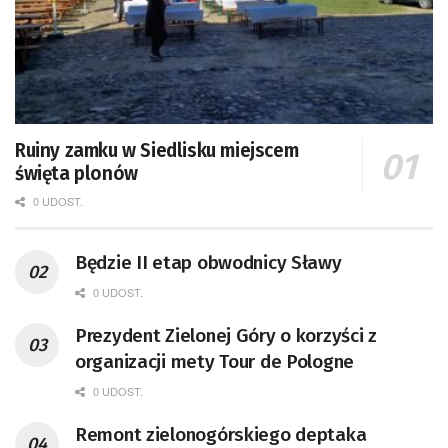
Ruiny zamku w Siedlisku miejscem
święta plonów
0 UDOST.
Będzie II etap obwodnicy Sławy
0 UDOST.
Prezydent Zielonej Góry o korzyści z
organizacji mety Tour de Pologne
0 UDOST.
Remont zielonogórskiego deptaka