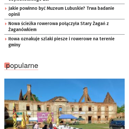
Sektorowej ds. Kompetencji Przemysłu Lotniczo-
Kosmicznego oraz członek Komitetu Badań
Jakie powinno być Muzeum Lubuskie? Trwa badanie
Kosmicznych i Satelitarnych PAN.
opinii
Nowa ścieżka rowerowa połączyła Stary Żagań z
Żaganówkiem
Iłowa oznakuje szlaki piesze i rowerowe na terenie
gminy
popularne