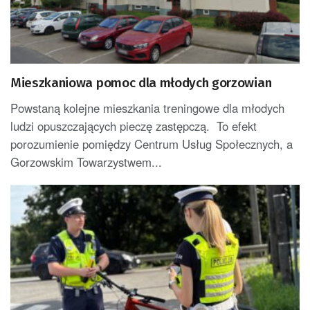
Mieszkaniowa pomoc dla młodych gorzowian
Powstaną kolejne mieszkania treningowe dla młodych
ludzi opuszczających pieczę zastępczą. To efekt
porozumienie pomiędzy Centrum Usług Społecznych, a
Gorzowskim Towarzystwem...