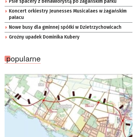
Psie spacery z behawiorystą po żagańskim parku
Koncert orkiestry Jeunesses Musicalaes w żagańskim
pałacu
Nowe busy dla gminnej spółki w Dzietrzychowicach
Groźny upadek Dominika Kubery
popularne