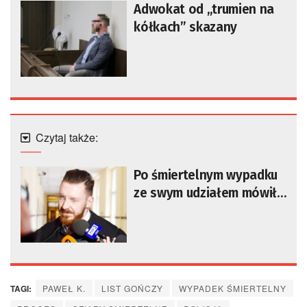
Adwokat od „trumien na
kółkach” skazany
Czytaj także:
Po śmiertelnym wypadku
ze swym udziałem mówił
o „trumnach na kółkach”.
Łódzki adwokat z
zarzutami
TAGI:
PAWEŁ K.
LIST GOŃCZY
WYPADEK ŚMIERTELNY