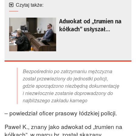
Czytaj także:
Adwokat od „trumien na
kółkach” usłyszał
prawomocny wyrok
Bezpośrednio po zatrzymaniu mężczyzna
został przewieziony do jednostki policji,
gdzie sporządzono niezbędną dokumentację
i niezwłocznie zostanie doprowadzony do
najbliższego zakładu karnego
– powiedział oficer prasowy łódzkiej policji.
Paweł K., znany jako adwokat od „trumien na
kółkach”, w marcu br. został skazany