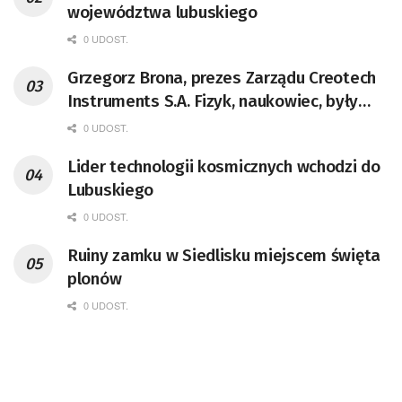
województwa lubuskiego
0 UDOST.
Grzegorz Brona, prezes Zarządu Creotech
Instruments S.A. Fizyk, naukowiec, były
pracownik CERN w Genewie,
0 UDOST.
przedsiębiorca i nauczyciel akademicki,
Lider technologii kosmicznych wchodzi do
doktor habilitowany nauk fizycznych,
Lubuskiego
koordynator Rady Sektorowej ds.
Kompetencji Przemysłu Lotniczo-
0 UDOST.
Kosmicznego oraz członek Komitetu
Ruiny zamku w Siedlisku miejscem święta
Badań Kosmicznych i Satelitarnych PAN.
plonów
0 UDOST.