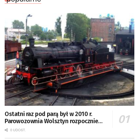
Ostatni raz pod parą był w 2010 r.
Parowozownia Wolsztyn rozpocznie
remont unikatowego Tr5-65
0 UDOST.