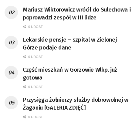
Mariusz Wiktorowicz wrócił do Sulechowa i
poprowadzi zespół w III lidze
0 UDOST.
Lekarskie pensje – szpital w Zielonej
Górze podaje dane
0 UDOST.
Część mieszkań w Gorzowie Wlkp. już
gotowa
0 UDOST.
Przysięga żołnierzy służby dobrowolnej w
Żaganiu [GALERIA ZDJĘĆ]
0 UDOST.