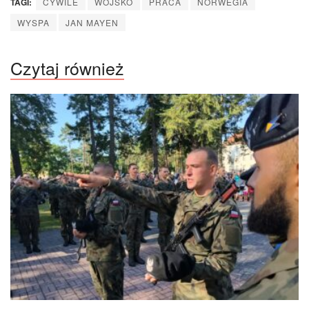
TAGI:
CYWILE
WOJSKO
PRACA
NORWEGIA
WYSPA
JAN MAYEN
Czytaj również