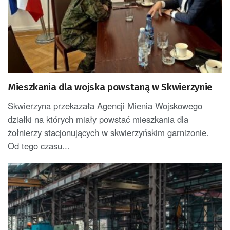
Mieszkania dla wojska powstaną w Skwierzynie
Skwierzyna przekazała Agencji Mienia Wojskowego
działki na których miały powstać mieszkania dla
żołnierzy stacjonujących w skwierzyńskim garnizonie.
Od tego czasu...