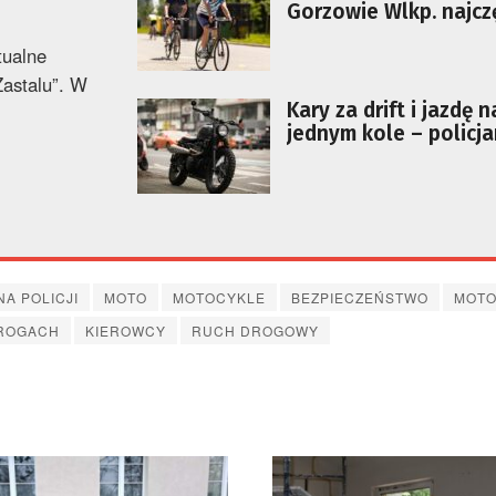
Gorzowie Wlkp. najczę
dochodzi od wypadk
tualne
rowerowych. Uważajci
astalu”. W
Kary za drift i jazdę n
jednym kole – policja
podają przykłady
A POLICJI
MOTO
MOTOCYKLE
BEZPIECZEŃSTWO
MOT
ROGACH
KIEROWCY
RUCH DROGOWY