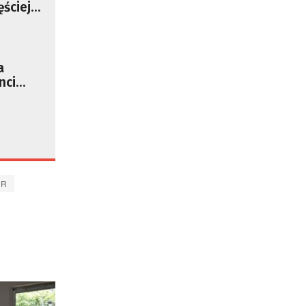
ściej
ów
e!
a
nci
OR