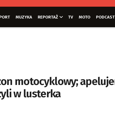
PORT
MUZYKA
REPORTAŻ
TV
MOTO
PODCAST
sezon motocyklowy; apeluj
yli w lusterka