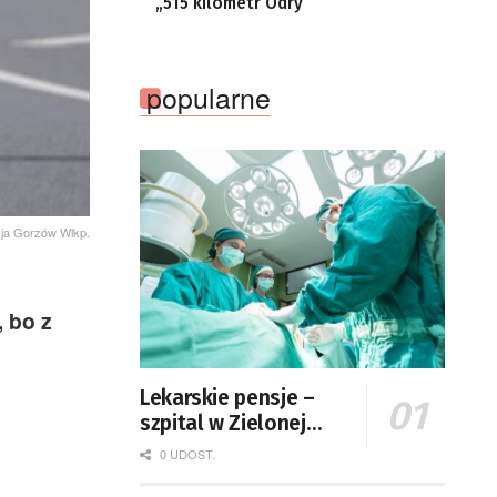
„515 kilometr Odry”
popularne
icja Gorzów Wlkp.
 bo z
Lekarskie pensje –
szpital w Zielonej
Górze podaje dane
0 UDOST.