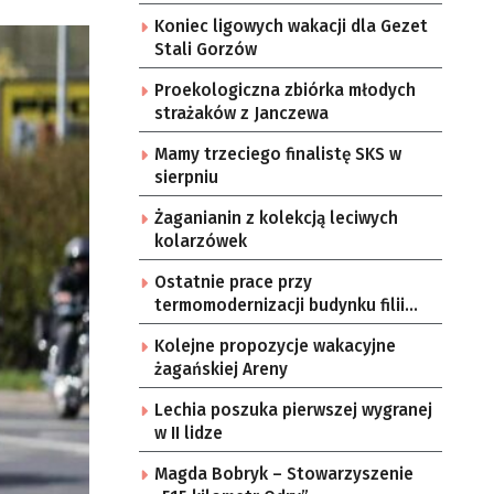
Koniec ligowych wakacji dla Gezet
Stali Gorzów
Proekologiczna zbiórka młodych
strażaków z Janczewa
Mamy trzeciego finalistę SKS w
sierpniu
Żaganianin z kolekcją leciwych
kolarzówek
Ostatnie prace przy
termomodernizacji budynku filii
żarskiego przedszkola Bajka
Kolejne propozycje wakacyjne
żagańskiej Areny
Lechia poszuka pierwszej wygranej
w II lidze
Magda Bobryk – Stowarzyszenie