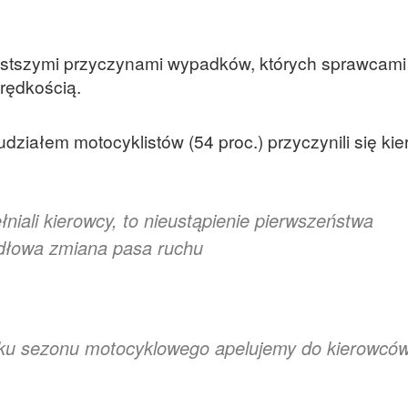
ęstszymi przyczynami wypadków, których sprawcami 
prędkością.
iałem motocyklistów (54 proc.) przyczynili się kie
niali kierowcy, to nieustąpienie pierwszeństwa
idłowa zmiana pasa ruchu
ątku sezonu motocyklowego apelujemy do kierowcó