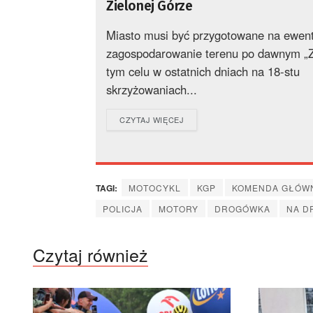
Zielonej Górze
Miasto musi być przygotowane na ewen
zagospodarowanie terenu po dawnym „Z
tym celu w ostatnich dniach na 18-stu
skrzyżowaniach...
DETAILS
CZYTAJ WIĘCEJ
TAGI:
MOTOCYKL
KGP
KOMENDA GŁÓWN
POLICJA
MOTORY
DROGÓWKA
NA D
Czytaj również