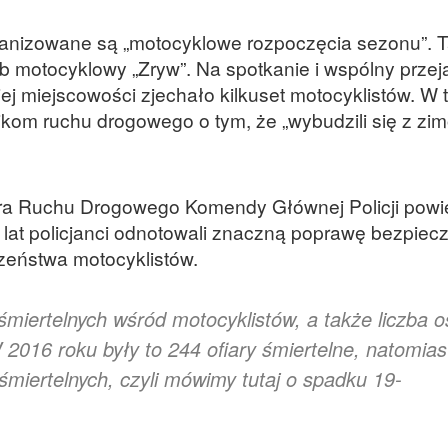
ganizowane są „motocyklowe rozpoczęcia sezonu”. 
 motocyklowy „Zryw”. Na spotkanie i wspólny przej
ej miejscowości zjechało kilkuset motocyklistów. W 
ikom ruchu drogowego o tym, że „wybudzili się z z
ra Ruchu Drogowego Komendy Głównej Policji powi
u lat policjanci odnotowali znaczną poprawę bezpie
czeństwa motocyklistów.
 śmiertelnych wśród motocyklistów, a także liczba o
 2016 roku były to 244 ofiary śmiertelne, natomias
 śmiertelnych, czyli mówimy tutaj o spadku 19-