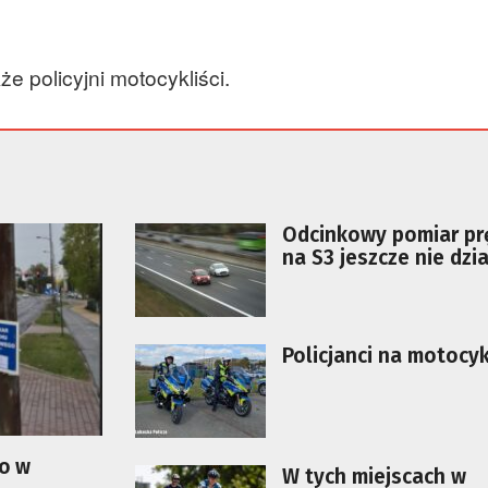
że policyjni motocykliści.
Odcinkowy pomiar pr
na S3 jeszcze nie dzia
Kiedy zacznie?
Policjanci na motocy
go w
W tych miejscach w