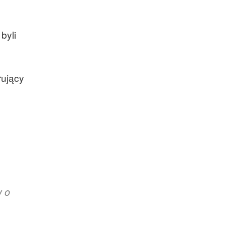
byli
rujący
w o