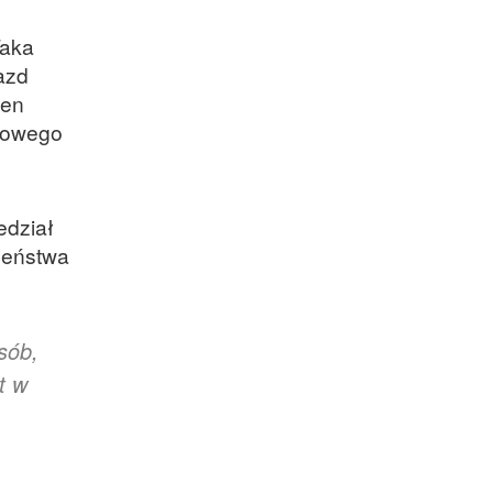
Taka
azd
ten
imowego
edział
czeństwa
sób,
t w