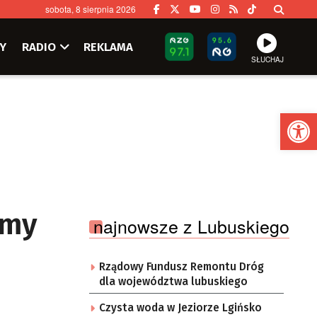
sobota, 8 sierpnia 2026
Y
RADIO
REKLAMA
SŁUCHAJ
Ot
emy
najnowsze z Lubuskiego
Rządowy Fundusz Remontu Dróg
dla województwa lubuskiego
Czysta woda w Jeziorze Lgińsko