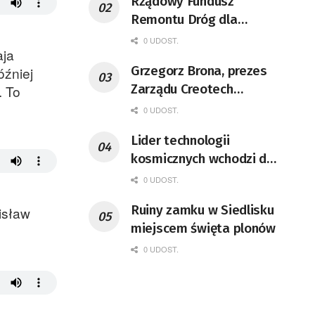
Rządowy Fundusz
Remontu Dróg dla
województwa lubuskiego
0 UDOST.
aja
Grzegorz Brona, prezes
źniej
Zarządu Creotech
. To
Instruments S.A. Fizyk,
0 UDOST.
naukowiec, były
Lider technologii
pracownik CERN w
kosmicznych wchodzi do
Genewie, przedsiębiorca i
Lubuskiego
nauczyciel akademicki,
0 UDOST.
doktor habilitowany nauk
Ruiny zamku w Siedlisku
isław
fizycznych, koordynator
miejscem święta plonów
Rady Sektorowej ds.
0 UDOST.
Kompetencji Przemysłu
Lotniczo-Kosmicznego
oraz członek Komitetu
Badań Kosmicznych i