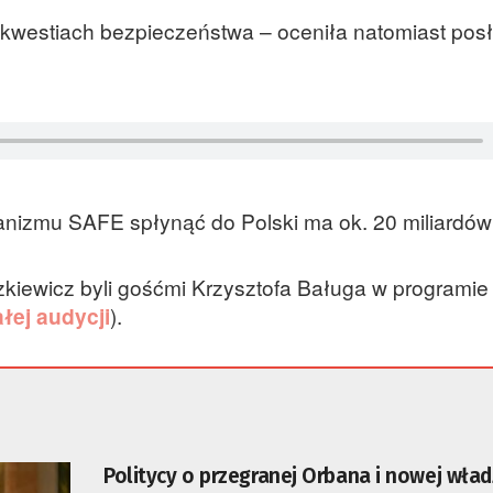
w kwestiach bezpieczeństwa – oceniła natomiast pos
anizmu SAFE spłynąć do Polski ma ok. 20 miliardów
kiewicz byli gośćmi Krzysztofa Baługa w programie
łej audycji
).
Politycy o przegranej Orbana i nowej wład