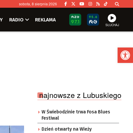
sobota, 8 sierpnia 2026
Y
RADIO
REKLAMA
SŁUCHAJ
Ot
najnowsze z Lubuskiego
W Świebodzinie trwa Fosa Blues
Festiwal
Dzień otwarty na Wieży