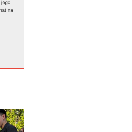
 jego
mat na