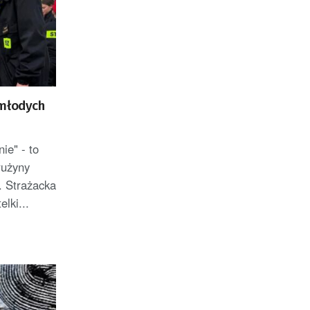
 młodych
ie" - to
rużyny
 Strażacka
lki...