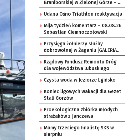
Braniborskiej w Zielonej Górze – po
raz ostatni w tym roku
Udana Ośno Triathlon reaktywacja
Mija tydzień komentarz – 08.08.26
Sebastian Ciemnoczołowski
Przysięga żołnierzy służby
dobrowolnej w Żaganiu [GALERIA
ZDJĘĆ]
Rządowy Fundusz Remontu Dróg
dla województwa lubuskiego
Czysta woda w Jeziorze Lgińsko
Koniec ligowych wakacji dla Gezet
Stali Gorzów
Proekologiczna zbiórka młodych
strażaków z Janczewa
Mamy trzeciego finalistę SKS w
sierpniu