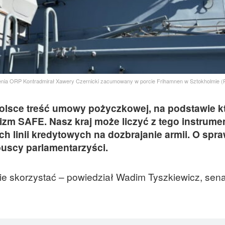
nia ORP Kontradmirał Xawery Czernicki zacumowany w porcie Frihamnen w Sztokholmie (
olsce treść umowy pożyczkowej, na podstawie kt
zm SAFE. Nasz kraj może liczyć z tego instrume
ch linii kredytowych na dozbrajanie armii. O spra
ubuscy parlamentarzyści.
ie skorzystać – powiedział Wadim Tyszkiewicz, sena