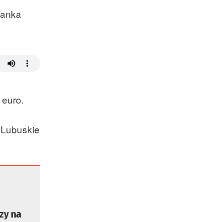
Satelitarnych PAN.
łanka
 euro.
 Lubuskie
zy na