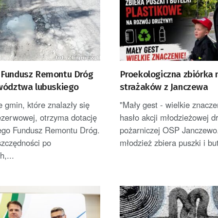
Fundusz Remontu Dróg
Proekologiczna zbiórka
wództwa lubuskiego
strażaków z Janczewa
e gmin, które znalazły się
"Mały gest - wielkie znaczen
rezerwowej, otrzyma dotację
hasło akcji młodzieżowej d
go Fundusz Remontu Dróg.
pożarniczej OSP Janczewo.
szczędności po
młodzież zbiera puszki i bute
h,...