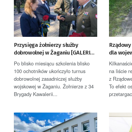
Przysięga żołnierzy służby
Rządowy 
dobrowolnej w Żaganiu [GALERIA
dla woje
ZDJĘĆ]
Po blisko miesiącu szkolenia blisko
Kilkanaści
100 ochotników ukończyło turnus
na liście 
dobrowolnej zasadniczej służby
z Rządowe
wojskowej w Żaganiu. Żołnierze z 34
To efekt o
Brygady Kawalerii...
przetargac