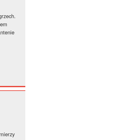
grzech.
dem
antenie
 mierzy