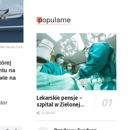
popularne
PAP/Daniel Zyśk)
órej
ntu na
wie na
Lekarskie pensje –
tor
szpital w Zielonej
Górze podaje dane
0 UDOST.