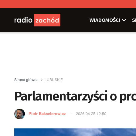
WIADOMOŚCI
S
Strona główna
LUBUSKIE
Parlamentarzyści o pr
Piotr Bakselerowicz
2026-04-25 12:50