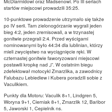
McDiarmidowi oraz Madsenowi. Po III seriach
startów miejscowi prowadzili 35:25.
10-punktowe prowadzenie utrzymało się także
po IV serii. Tam zielonogórzanie wygrali jeden
bieg 4:2, jeden zremisowali, a w trzynastej
gonitwie przegrali 2:4. Przed wyścigami
nominowanymi było 44:34 dla lublinian, którzy
mieli zwycięstwo na wyciągnięcie ręki. W
czternastej gonitwie faworyzowani miejscowi
postawili kropkę nad „i”. W ostatnim biegu
zdefektował motocykl Zmarzlika, a zawodnicy
Falubazu Lebiediew i Kubera poradzili sobie z
Vaculikiem.
Punkty dla Motoru: Vaculik 8+1, Lindgren 5,
Woryna 9+1, Cierniak 8+1, Zmarzlik 12, Bańbor
5, Jaworski 1, Cepielnik ns.