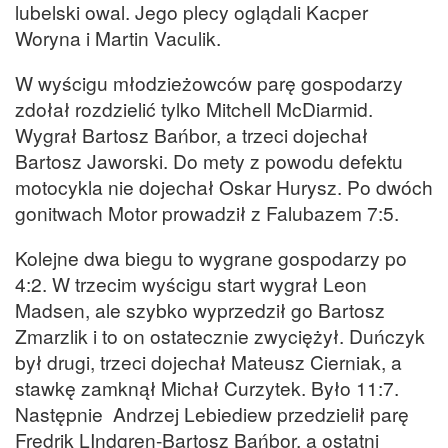
lubelski owal. Jego plecy oglądali Kacper
Woryna i Martin Vaculik.
W wyścigu młodzieżowców parę gospodarzy
zdołał rozdzielić tylko Mitchell McDiarmid.
Wygrał Bartosz Bańbor, a trzeci dojechał
Bartosz Jaworski. Do mety z powodu defektu
motocykla nie dojechał Oskar Hurysz. Po dwóch
gonitwach Motor prowadził z Falubazem 7:5.
Kolejne dwa biegu to wygrane gospodarzy po
4:2. W trzecim wyścigu start wygrał Leon
Madsen, ale szybko wyprzedził go Bartosz
Zmarzlik i to on ostatecznie zwyciężył. Duńczyk
był drugi, trzeci dojechał Mateusz Cierniak, a
stawkę zamknął Michał Curzytek. Było 11:7.
Następnie Andrzej Lebiediew przedzielił parę
Fredrik LIndgren-Bartosz Bańbor, a ostatni