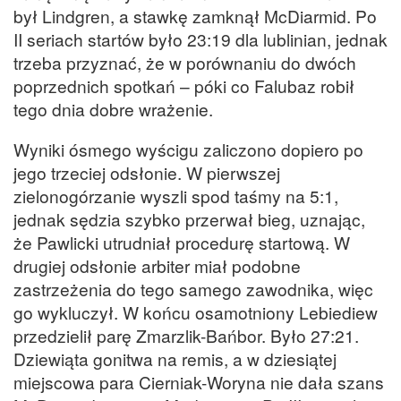
był Lindgren, a stawkę zamknął McDiarmid. Po
II seriach startów było 23:19 dla lublinian, jednak
trzeba przyznać, że w porównaniu do dwóch
poprzednich spotkań – póki co Falubaz robił
tego dnia dobre wrażenie.
Wyniki ósmego wyścigu zaliczono dopiero po
jego trzeciej odsłonie. W pierwszej
zielonogórzanie wyszli spod taśmy na 5:1,
jednak sędzia szybko przerwał bieg, uznając,
że Pawlicki utrudniał procedurę startową. W
drugiej odsłonie arbiter miał podobne
zastrzeżenia do tego samego zawodnika, więc
go wykluczył. W końcu osamotniony Lebiediew
przedzielił parę Zmarzlik-Bańbor. Było 27:21.
Dziewiąta gonitwa na remis, a w dziesiątej
miejscowa para Cierniak-Woryna nie dała szans