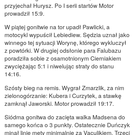
przyjechał Hurysz. Po I serii startów Motor
prowadził 15:9.
W piątej gonitwie na tor upadł Pawlicki, a
motocykl wypuścił Lebiediew. Sędzia uznał jako
winnego tej sytuacji Worynę, którego wykluczył
z powtórki. W drugiej odsłonie para Falubazu
poradziła sobie z osamotnionym Cierniakiem
zwyciężając 5:1 i niwelując straty do stanu
14:16.
Szósty bieg na remis. Wygrał Zmarzlik, za nim
zielonogórzanie: Kubera i Curzytek, a stawkę
zamknął Jaworski. Motor prowadził 19:17.
Siódma gonitwa do zacięta walka Madsena do
samego końca o 3 punkty. Ostatecznie Duńczyk
minął linię mety minimalnie za Vaculikiem. Trzeci