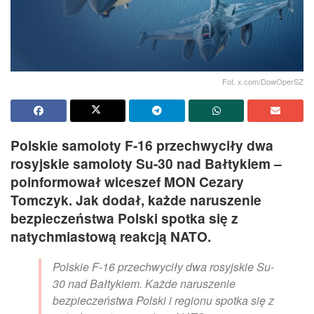
Fot. x.com/DowOperSZ
Polskie samoloty F-16 przechwyciły dwa
rosyjskie samoloty Su-30 nad Bałtykiem –
poinformował wiceszef MON Cezary
Tomczyk. Jak dodał, każde naruszenie
bezpieczeństwa Polski spotka się z
natychmiastową reakcją NATO.
Polskie F-16 przechwyciły dwa rosyjskie Su-
30 nad Bałtykiem. Każde naruszenie
bezpieczeństwa Polski i regionu spotka się z