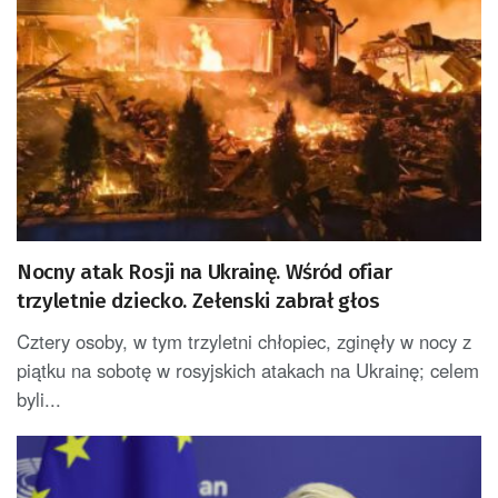
Nocny atak Rosji na Ukrainę. Wśród ofiar
trzyletnie dziecko. Zełenski zabrał głos
Cztery osoby, w tym trzyletni chłopiec, zginęły w nocy z
piątku na sobotę w rosyjskich atakach na Ukrainę; celem
byli...