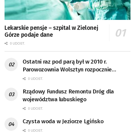
Lekarskie pensje – szpital w Zielonej
Górze podaje dane
0 UDOST.
Ostatni raz pod parą był w 2010 r.
Parowozownia Wolsztyn rozpocznie
remont unikatowego Tr5-65
0 UDOST.
Rządowy Fundusz Remontu Dróg dla
województwa lubuskiego
0 UDOST.
Czysta woda w Jeziorze Lgińsko
0 UDOST.