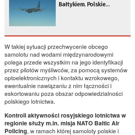
Bałtykiem. Polskie
myśliwce w akcji. Szef
MON: testują nasze
systemy [AKTUALIZACJA]
W takiej sytuacji przechwycenie obcego
samolotu nad wodami międzynarodowymi
polega przede wszystkim na jego identyfikacji
przez pilotów myśliwców, za pomocą systemów
optoelektronicznych i kontaktu wzrokowego,
ewentualnie nawiązaniu z nim łączności i
eskortowaniu poza obszar odpowiedzialności
polskiego lotnictwa.
Kontroli aktywności rosyjskiego lotnictwa w
regionie służy m.in. misja NATO Baltic Air
Policing
, w ramach której samoloty polskie i