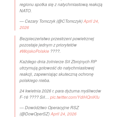
regionu spotka się z natychmiastową reakcją
NATO.
— Cezary Tomczyk (@CTomczyk)
April 24,
2026
Bezpieczeństwo przestrzeni powietrznej
pozostaje jednym z priorytetów
#WojskoPolskie
????.
Każdego dnia żołnierze Sił Zbrojnych RP
utrzymują gotowość do natychmiastowej
reakcji, zapewniając skuteczną ochronę
polskiego nieba.
24 kwietnia 2026 r. para dyżurna myśliwców
F-16 ???? Sił…
pic.twitter.com/YdiHQniKfu
— Dowództwo Operacyjne RSZ
(@DowOperSZ)
April 24, 2026