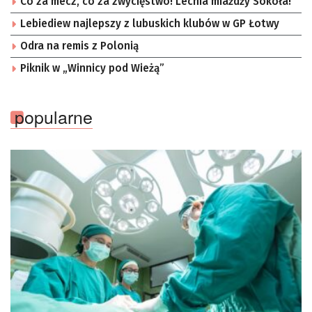
Co za mecz, co za zwycięstwo! Lechia miażdży Sokoła!
Lebiediew najlepszy z lubuskich klubów w GP Łotwy
Odra na remis z Polonią
Piknik w „Winnicy pod Wieżą”
popularne