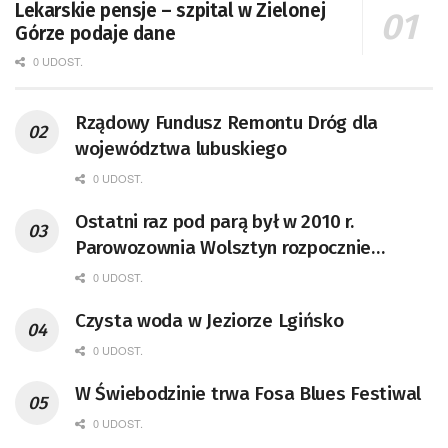
Lekarskie pensje – szpital w Zielonej
Górze podaje dane
0 UDOST.
Rządowy Fundusz Remontu Dróg dla
województwa lubuskiego
0 UDOST.
Ostatni raz pod parą był w 2010 r.
Parowozownia Wolsztyn rozpocznie
remont unikatowego Tr5-65
0 UDOST.
Czysta woda w Jeziorze Lgińsko
0 UDOST.
W Świebodzinie trwa Fosa Blues Festiwal
0 UDOST.