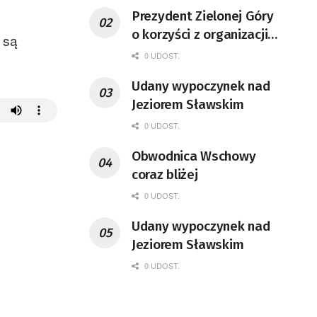
Prezydent Zielonej Góry
o korzyści z organizacji
 są
mety Tour de Pologne
0 UDOST.
Udany wypoczynek nad
Jeziorem Sławskim
0 UDOST.
Obwodnica Wschowy
coraz bliżej
0 UDOST.
Udany wypoczynek nad
Jeziorem Sławskim
0 UDOST.