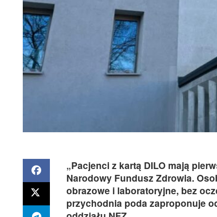
„Pacjenci z kartą DILO mają pie
Narodowy Fundusz Zdrowia. Osob
obrazowe i laboratoryjne, bez ocze
przychodnia poda zaproponuje odl
oddziału NFZ.