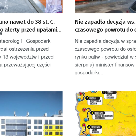
ra nawet do 38 st. C.
Nie zapadła decyzja ws.
 alerty przed upałami i
czasowego powrotu do 
e
rynku paliw
eteorologii i Gospodarki
Nie zapadła decyzja w spr
dał ostrzeżenia przed
czasowego powrotu do osł
a 13 województw i przed
rynku paliw - powiedział w 
a przeważającej części
sierpnia) minister finansów 
gospodarki...