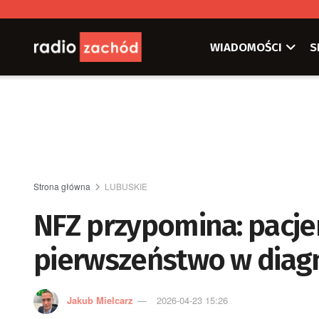
WIADOMOŚCI
S
Strona główna
LUBUSKIE
NFZ przypomina: pacjen
pierwszeństwo w diag
Jakub Mielcarz
2026-04-23 15:26