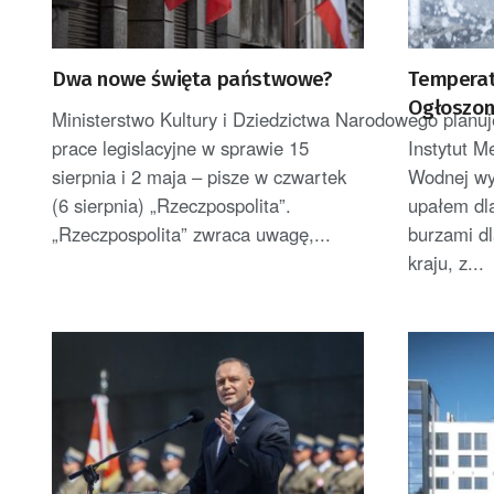
Dwa nowe święta państwowe?
Temperatu
Ogłoszono
Ministerstwo Kultury i Dziedzictwa Narodowego planuj
burzami
prace legislacyjne w sprawie 15
Instytut M
sierpnia i 2 maja – pisze w czwartek
Wodnej wy
(6 sierpnia) „Rzeczpospolita”.
upałem dl
„Rzeczpospolita” zwraca uwagę,...
burzami dl
kraju, z...