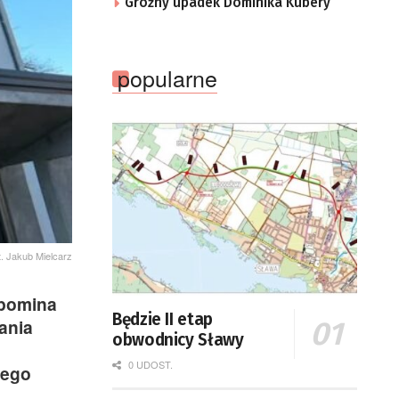
Groźny upadek Dominika Kubery
popularne
t. Jakub Mielcarz
ypomina
Będzie II etap
ania
obwodnicy Sławy
0 UDOST.
iego