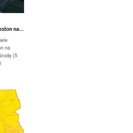
osłon na
awie
on na
środę (5
i