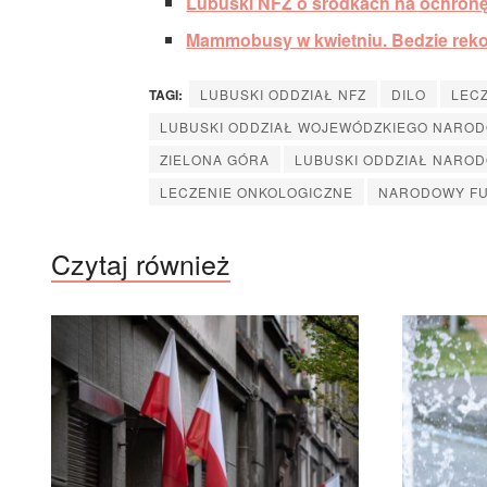
Lubuski NFZ o środkach na ochronę
Mammobusy w kwietniu. Bedzie rek
TAGI:
LUBUSKI ODDZIAŁ NFZ
DILO
LEC
LUBUSKI ODDZIAŁ WOJEWÓDZKIEGO NARO
ZIELONA GÓRA
LUBUSKI ODDZIAŁ NARO
LECZENIE ONKOLOGICZNE
NARODOWY FU
Czytaj również