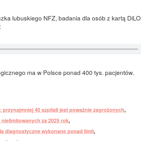
zka lubuskiego NFZ, badania dla osób z kartą DiLO
:
ogicznego ma w Polsce ponad 400 tys. pacjentów.
: przynajmniej 40 szpitali jest poważnie zagrożonych
,
nielimitowanych za 2025 rok
,
nia diagnostyczne wykonane ponad limit
,