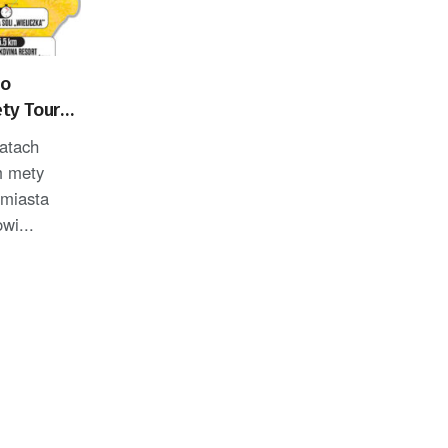
 o
ety Tour
atach
m mety
 miasta
wi...