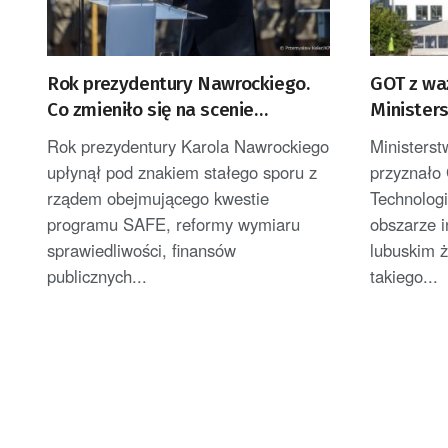
Rok prezydentury Nawrockiego.
GOT z wa
Co zmieniło się na scenie
Minister
politycznej?
Technolog
Rok prezydentury Karola Nawrockiego
Ministerst
upłynął pod znakiem stałego sporu z
przyznało
rządem obejmującego kwestie
Technolog
programu SAFE, reformy wymiaru
obszarze 
sprawiedliwości, finansów
lubuskim ż
publicznych...
takiego...