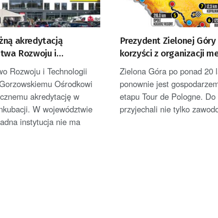
żną akredytacją
Prezydent Zielonej Góry
stwa Rozwoju i
korzyści z organizacji m
ii
de Pologne
wo Rozwoju i Technologii
Zielona Góra po ponad 20 l
 Gorzowskiemu Ośrodkowi
ponownie jest gospodarze
icznemu akredytację w
etapu Tour de Pologne. Do
inkubacji. W województwie
przyjechali nie tylko zawodo
adna instytucja nie ma