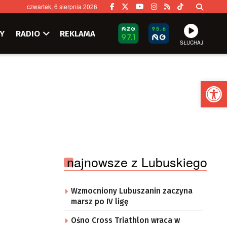
czwartek, 6 sierpnia 2026
Y
RADIO
REKLAMA
SŁUCHAJ
Ot
najnowsze z Lubuskiego
Wzmocniony Lubuszanin zaczyna
marsz po IV ligę
Ośno Cross Triathlon wraca w