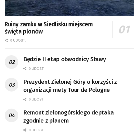
Ruiny zamku w Siedlisku miejscem
święta plonów
0 UDOST.
Będzie II etap obwodnicy Sławy
0 UDOST.
Prezydent Zielonej Góry o korzyści z
organizacji mety Tour de Pologne
0 UDOST.
Remont zielonogórskiego deptaka
zgodnie z planem
0 UDOST.