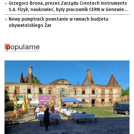
Grzegorz Brona, prezes Zarządu Creotech Instruments
S.A. Fizyk, naukowiec, były pracownik CERN w Genewie,
przedsiębiorca i nauczyciel akademicki, doktor
Nowy pumptrack powstanie w ramach budżetu
habilitowany nauk fizycznych, koordynator Rady
obywatelskiego Żar
Sektorowej ds. Kompetencji Przemysłu Lotniczo-
Kosmicznego oraz członek Komitetu Badań
Kosmicznych i Satelitarnych PAN.
popularne