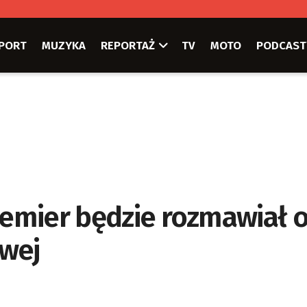
PORT
MUZYKA
REPORTAŻ
TV
MOTO
PODCAST
remier będzie rozmawiał 
owej