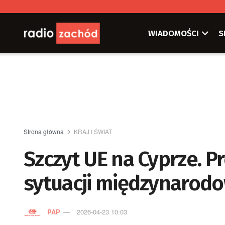
WIADOMOŚCI
S
Strona główna
KRAJ I ŚWIAT
Szczyt UE na Cyprze. P
sytuacji międzynarod
PAP
2026-04-23 10:03