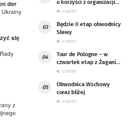
o korzyści z organizacji
on der
mety Tour de Pologne
 Ukrainy
0 UDOST.
Będzie II etap obwodnicy
Sławy
zyć się
0 UDOST.
 Rady
Tour de Pologne – w
czwartek etap z Żagania
do Karpacza
0 UDOST.
Obwodnica Wschowy
coraz bliżej
0 UDOST.
zany z
ijnego