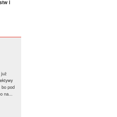
tw i
 już
pektywy
, bo pod
o na...