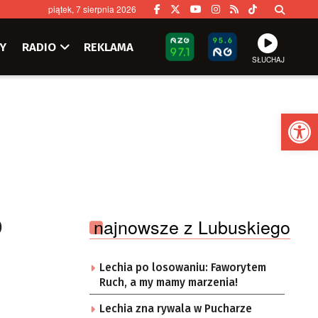
piątek, 7 sierpnia 2026
Y
RADIO
REKLAMA
SŁUCHAJ
Ot
o
najnowsze z Lubuskiego
Lechia po losowaniu: Faworytem
Ruch, a my mamy marzenia!
Lechia zna rywala w Pucharze