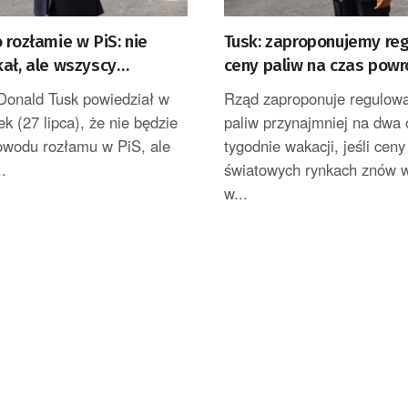
 rozłamie w PiS: nie
Tusk: zaproponujemy re
ał, ale wszyscy
ceny paliw na czas powr
my, by polityka
wakacji, jeśli ceny ropy
onald Tusk powiedział w
Rząd zaproponuje regulow
 trochę inaczej
ek (27 lipca), że nie będzie
paliw przynajmniej na dwa 
powodu rozłamu w PiS, ale
tygodnie wakacji, jeśli ceny
..
światowych rynkach znów 
w...