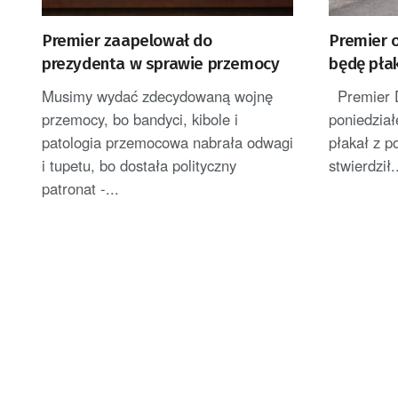
Premier zaapelował do
Premier o
prezydenta w sprawie przemocy
będę płak
wolelibyś
Musimy wydać zdecydowaną wojnę
Premier D
wyglądała
przemocy, bo bandyci, kibole i
poniedział
patologia przemocowa nabrała odwagi
płakał z 
i tupetu, bo dostała polityczny
stwierdził.
patronat -...