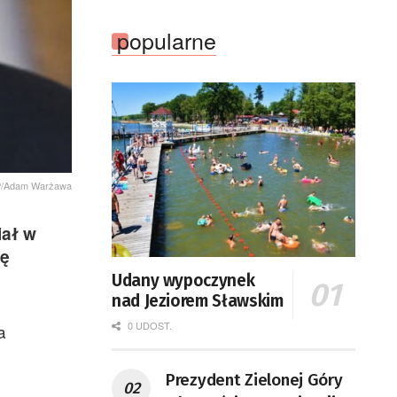
popularne
AP/Adam Warżawa
iał w
ję
Udany wypoczynek
nad Jeziorem Sławskim
0 UDOST.
a
Prezydent Zielonej Góry