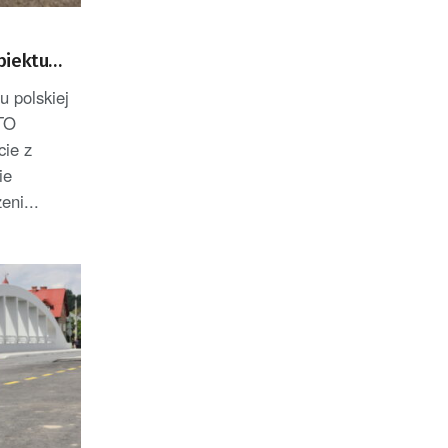
biektu
orajskim
 polskiej
ATO
cie z
ie
eni...