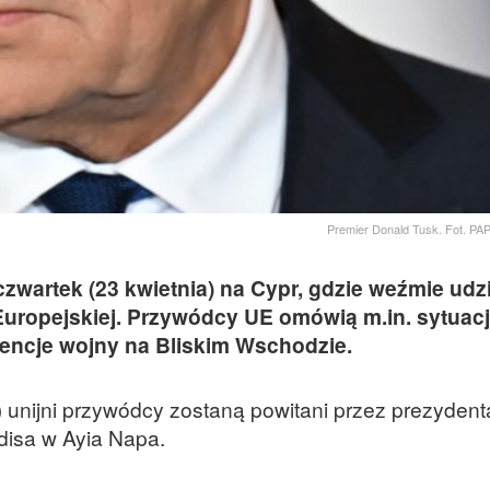
Premier Donald Tusk. Fot. P
zwartek (23 kwietnia) na Cypr, gdzie weźmie udz
uropejskiej. Przywódcy UE omówią m.in. sytuac
ncje wojny na Bliskim Wschodzie.
 unijni przywódcy zostaną powitani przez prezydent
disa w Ayia Napa.