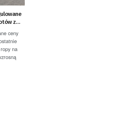
gulowane
otów z
 wzrosną
ane ceny
ostatnie
 ropy na
wzrosną