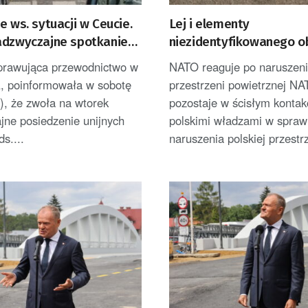
e ws. sytuacji w Ceucie.
Lej i elementy
adzwyczajne spotkanie
niezidentyfikowanego o
IZOWANY]
odnalezione w pow. biłg
sprawująca przewodnictwo w
NATO reaguje po naruszeniu
[AKTUALIZOWANY]
, poinformowała w sobotę
przestrzeni powietrznej N
a), że zwoła na wtorek
pozostaje w ścisłym kontak
jne posiedzenie unijnych
polskimi władzami w spraw
ds....
naruszenia polskiej przestrz