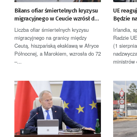
Bilans ofiar śmiertelnych kryzysu
UE reaguj
migracyjnego w Ceucie wzrósł do
Będzie n
72
[AKTUAL
Liczba ofiar śmiertelnych kryzysu
Irlandia, 
migracyjnego na granicy między
Radzie UE
Ceutą, hiszpańską eksklawą w Afryce
(1 sierpni
Północnej, a Marokiem, wzrosła do 72
nadzwycza
–...
ministrów 