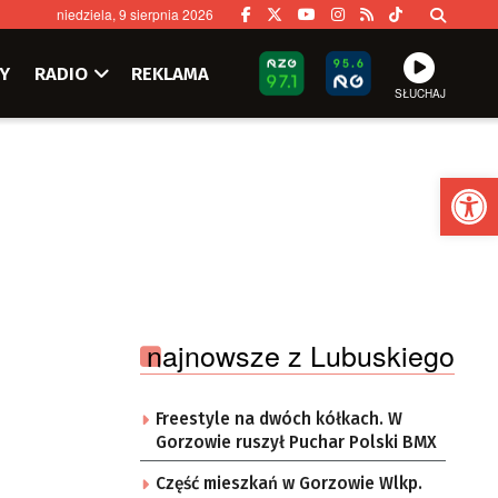
niedziela, 9 sierpnia 2026
Y
RADIO
REKLAMA
SŁUCHAJ
Ot
najnowsze z Lubuskiego
Freestyle na dwóch kółkach. W
Gorzowie ruszył Puchar Polski BMX
Część mieszkań w Gorzowie Wlkp.