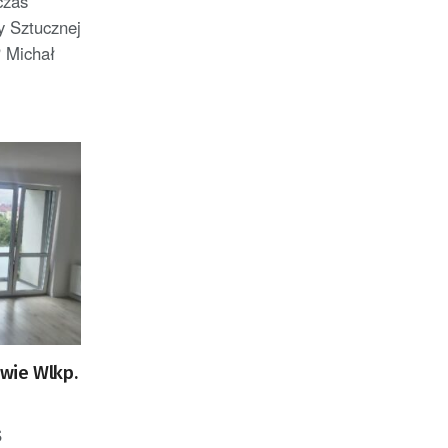
czas
 Sztucznej
P Michał
wie Wlkp.
S