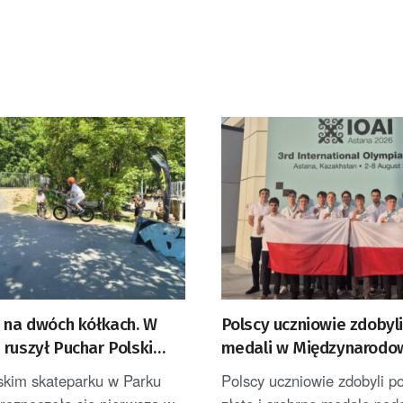
e na dwóch kółkach. W
Polscy uczniowie zdobyl
ruszył Puchar Polski
medali w Międzynarodo
Olimpiadzie Sztucznej In
kim skateparku w Parku
Polscy uczniowie zdobyli po