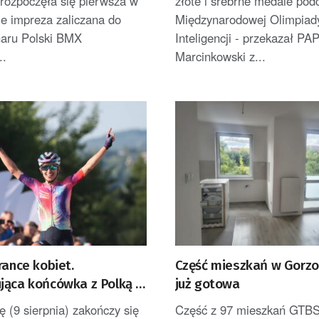
 rozpoczęła się pierwsza w
złote i srebrne medale pod
e impreza zaliczana do
Międzynarodowej Olimpiady
haru Polski BMX
Inteligencji - przekazał PA
..
Marcinkowski z...
rance kobiet.
Część mieszkań w Gorzo
jąca końcówka z Polką w
już gotowa
nej
ę (9 sierpnia) zakończy się
Część z 97 mieszkań GTB