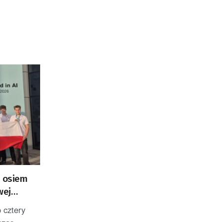
i osiem
wej
teligencji
 cztery