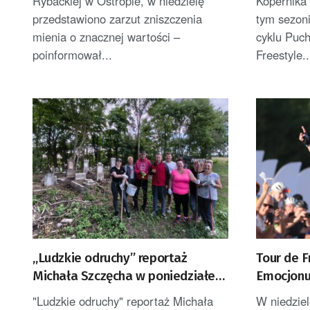
Rybackiej w Ostropie, w niedzielę
Kopernika
przedstawiono zarzut zniszczenia
tym sezoni
mienia o znacznej wartości –
cyklu Puc
poinformował...
Freestyle..
„Ludzkie odruchy” reportaż
Tour de F
Michała Szczęcha w poniedziałek
Emocjonu
po godz. 14
roli głów
"Ludzkie odruchy" reportaż Michała
W niedziel