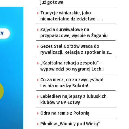
już gotowa
Tradycje winiarskie, jako
niematerialne dziedzictwo –
konsultacje i projekt
Zajęcia surwiwalowe na
przypałacowej wyspie w Żaganiu
Gezet Stal Gorzów wraca do
rywalizacji. Relacja z spotkania z
częstochowskimi lwami u nas!
„Kapitalna rekacja zespołu” –
wypowiedzi po wygranej Lechii
Co za mecz, co za zwycięstwo!
Lechia miażdży Sokoła!
Lebiediew najlepszy z lubuskich
klubów w GP Łotwy
Odra na remis z Polonią
Piknik w „Winnicy pod Wieżą”