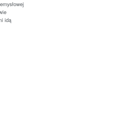
zemysłowej
wie
i idą