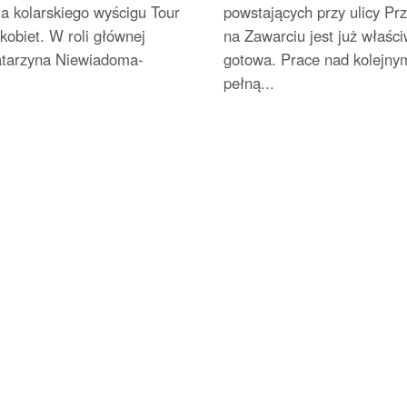
ja kolarskiego wyścigu Tour
powstających przy ulicy Pr
kobiet. W roli głównej
na Zawarciu jest już właści
atarzyna Niewiadoma-
gotowa. Prace nad kolejnym
pełną...