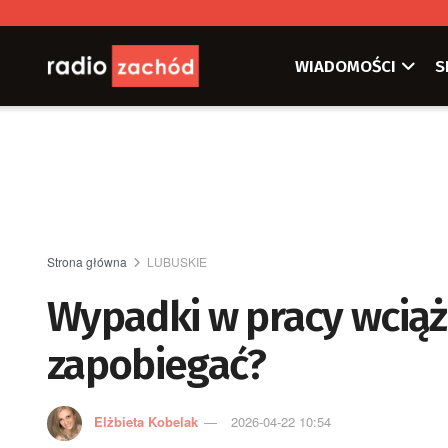
WIADOMOŚCI
S
Strona główna
LUBUSKIE
Wypadki w pracy wciąż 
zapobiegać?
Elżbieta Kobelak
2026-04-22 10:54