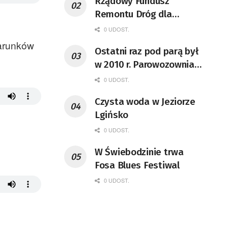
Rządowy Fundusz
Remontu Dróg dla
województwa lubuskiego
0 UDOST.
arunków
Ostatni raz pod parą był
w 2010 r. Parowozownia
Wolsztyn rozpocznie
0 UDOST.
remont unikatowego Tr5-
Czysta woda w Jeziorze
65
Lgińsko
0 UDOST.
W Świebodzinie trwa
Fosa Blues Festiwal
0 UDOST.