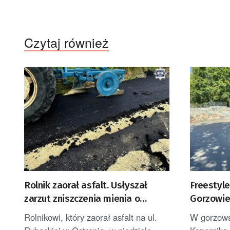
Czytaj również
Rolnik zaorał asfalt. Usłyszał
Freestyl
zarzut zniszczenia mienia o
Gorzowie 
znacznej wartości
BMX
Rolnikowi, który zaorał asfalt na ul.
W gorzows