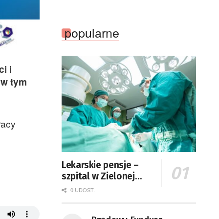
popularne
i i
 w tym
racy
Lekarskie pensje –
szpital w Zielonej
Górze podaje dane
0 UDOST.