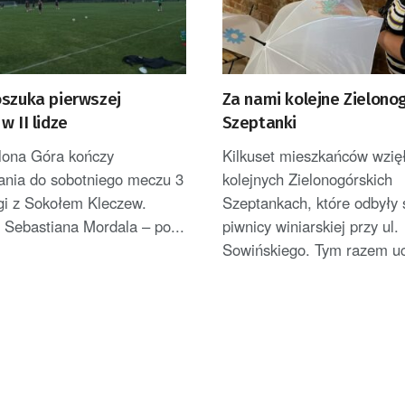
oszuka pierwszej
Za nami kolejne Zielono
w II lidze
Szeptanki
elona Góra kończy
Kilkuset mieszkańców wzięł
ania do sobotniego meczu 3
kolejnych Zielonogórskich
ligi z Sokołem Kleczew.
Szeptankach, które odbyły 
 Sebastiana Mordala – po...
piwnicy winiarskiej przy ul.
Sowińskiego. Tym razem ucz