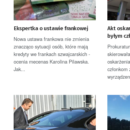
Ekspertka o ustawie frankowej
Akt oska
byłym cz
Nowa ustawa frankowa nie zmienia
znacząco sytuacji osób, które mają
Prokuratu
kredyty we frankach szwajcarskich -
skierował
ocenia mecenas Karolina Pilawska.
oskarżeni
Jak...
członkom 
wyrządzeni