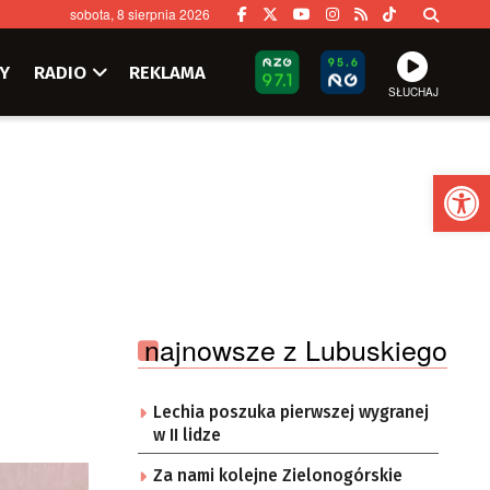
sobota, 8 sierpnia 2026
Y
RADIO
REKLAMA
SŁUCHAJ
Ot
najnowsze z Lubuskiego
Lechia poszuka pierwszej wygranej
w II lidze
Za nami kolejne Zielonogórskie