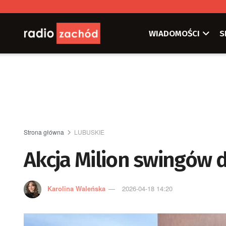
WIADOMOŚCI
S
Strona główna
LUBUSKIE
Akcja Milion swingów 
Karolina Waleńska
2026-04-18 14:20