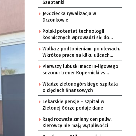
Szeptanki
Jeździecka rywalizacja w
Drzonkowie
Polski potentat technologii
kosmicznych wprowadzi się do
Zielonej Góry
Walka z podtopieniami po ulewach.
Wkrótce prace na kilku ulicach
Gorzowa
Pierwszy lubuski mecz III-ligowego
sezonu: trener Kopernicki vs
starzy znajomi
Władze zielonogórskiego szpitala
o cięciach finansowych
Lekarskie pensje – szpital w
Zielonej Górze podaje dane
Rząd rozważa zmiany cen paliw.
Kierowcy nie mają wątpliwości