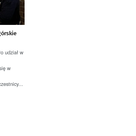
górskie
o udział w
się w
estnicy...