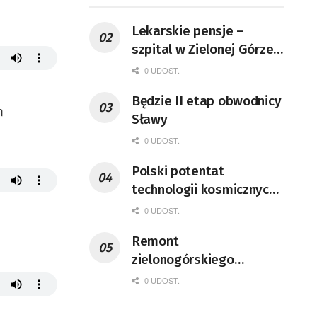
Lekarskie pensje –
szpital w Zielonej Górze
podaje dane
0 UDOST.
Będzie II etap obwodnicy
n
Sławy
0 UDOST.
Polski potentat
technologii kosmicznych
wprowadzi się do Zielonej
0 UDOST.
Góry
Remont
zielonogórskiego
deptaka zgodnie z
0 UDOST.
planem