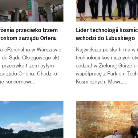
rżenia przeciwko trzem
Lider technologii kosmi
łonkom zarządu Orlenu
wchodzi do Lubuskiego
ra eRgionalna w Warszawie
Największa polska firma w
a do Sądu Okręgowego akt
technologii kosmicznych ot
a przeciwko trzem byłym
oddział w Zielonej Górze i 
zarządu Orlenu. Chodzi o
współpracę z Parkiem Techn
e koncernowi...
Kosmicznych. Mowa...