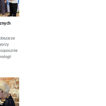
cznych
 obszarze
worzy
rozpocznie
ologii