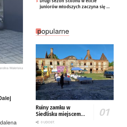
Drugi sezon Stilonu w elicie
juniorów młodszych zaczyna się w
sobotę
popularne
Karolina Waleńska
alej
Ruiny zamku w
Siedlisku miejscem
święta plonów
gdalena
0 UDOST.